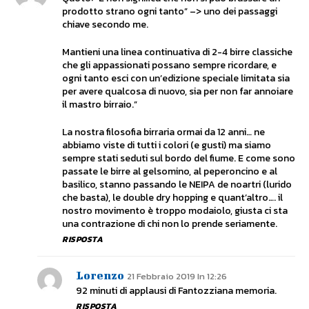
prodotto strano ogni tanto” –> uno dei passaggi
chiave secondo me.
Mantieni una linea continuativa di 2-4 birre classiche
che gli appassionati possano sempre ricordare, e
ogni tanto esci con un’edizione speciale limitata sia
per avere qualcosa di nuovo, sia per non far annoiare
il mastro birraio.”
La nostra filosofia birraria ormai da 12 anni… ne
abbiamo viste di tutti i colori (e gusti) ma siamo
sempre stati seduti sul bordo del fiume. E come sono
passate le birre al gelsomino, al peperoncino e al
basilico, stanno passando le NEIPA de noartri (lurido
che basta), le double dry hopping e quant’altro…. il
nostro movimento è troppo modaiolo, giusta ci sta
una contrazione di chi non lo prende seriamente.
RISPOSTA
Lorenzo
21 Febbraio 2019 In 12:26
92 minuti di applausi di Fantozziana memoria.
RISPOSTA