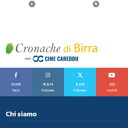
31,015
15,674
6,014
323
Fans
Follower
Follower
Iscritti
Chi siamo