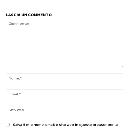
LASCIA UN COMMENTO
Commento:
No
Ema
Sit
We
Salva il mio nome, email e sito web in questo browser per la