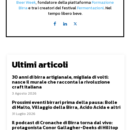
Beer Week
, fondatore della piattaforma
Formazione
Birra
e tra i creatori del festival
Fermentazioni
. Nel
tempo libero beve.
Ultimi articoli
30 anni di birra artigianale, migliaia di volti:
nasce il murale che racconta la rivoluzione
craft italiana
3 Agosto 2026
Prossimi eventi birrari prima della pausa: Bolle
di Malto, Villaggio della Birra, Acido Acida e altri
31 Luglio 2026
Il podcast di Cronache di Birra torna dal vivo:
protagonista Conor Gallagher-Deeks di Hilltop