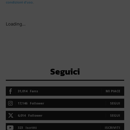
condizioni d'uso
.
Loading...
Seguici
31,014
Fans
MI PIACE
17,146
Follower
SEGUI
6,014
Follower
SEGUI
323
Iscritti
ISCRIVITI