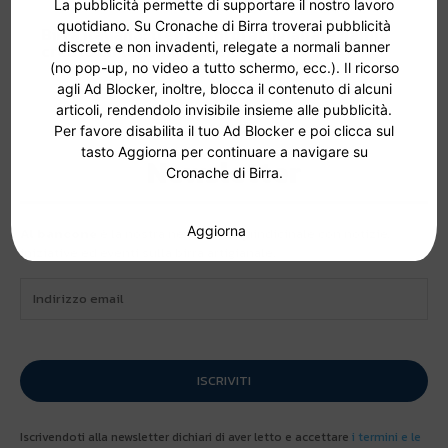
30 Luglio 2026
La pubblicità permette di supportare il nostro lavoro
quotidiano. Su Cronache di Birra troverai pubblicità
Birra italiana: trent’anni di artigianale hanno
discrete e non invadenti, relegate a normali banner
creato un turismo brassicolo?
(no pop-up, no video a tutto schermo, ecc.). Il ricorso
29 Luglio 2026
agli Ad Blocker, inoltre, blocca il contenuto di alcuni
articoli, rendendolo invisibile insieme alle pubblicità.
Per favore disabilita il tuo Ad Blocker e poi clicca sul
tasto Aggiorna per continuare a navigare su
Newsletter
Cronache di Birra.
Aggiorna
Al bancone
è la nostra newsletter quindicinale con notizie,
iniziative ed eventi sulla birra artigianale.
ISCRIVITI
Iscrivendoti alla newsletter dichiari di aver letto e accettare
i termini e le