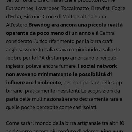
Extraomnes, Loverbeer, Toccalmatto, Brewfist, Foglie
d’Erba, Birrone, Croce di Malto e altri ancora.
All’estero
Brewdog era ancora una piccola realtà
operante da poco meno di un anno
e il Camra
considerato l’unico riferimento per la birra craft
anglosassone. In Italia stava cominciando a salire la
febbre per le IPA di stampo americano e nei pub
inglesi si poteva ancora fumare.
I social network
non avevano minimamente la possibilità di
influenzare l’ambiente
, per non parlare delle app
birrarie, praticamente inesistenti. Le acquisizioni da
parte delle multinazionali erano decisamente rare e
quelle poche percepite come casi isolati.
Come sarà il mondo della birra artigianale tra altri 10
anni? Forse ancora più confuso di adesso.
Fino a un