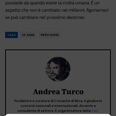
possiede da quando esiste la civiltà umana. È un
aspetto che non è cambiato nei millenni, figuriamoci
se può cambiare nel prossimo decennio.
TAGS
10 ANNI
PREVISIONI
Andrea Turco
Fondatore e curatore di Cronache di Birra, è giudice in
concorsi nazionali e internazionali, docente e
consulente di settore. È organizzatore della
Italy
Beer Week
, fondatore della piattaforma
Formazione