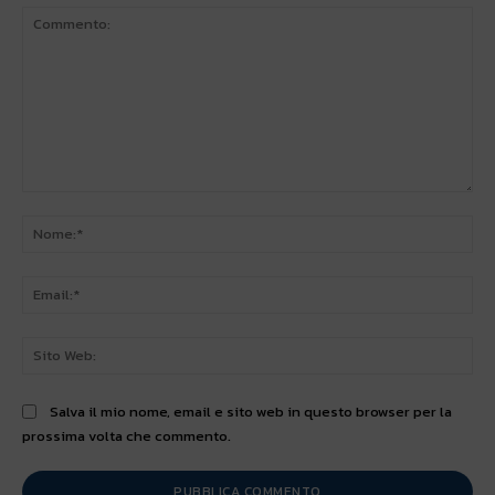
Commento:
No
Ema
Sit
We
Salva il mio nome, email e sito web in questo browser per la
prossima volta che commento.