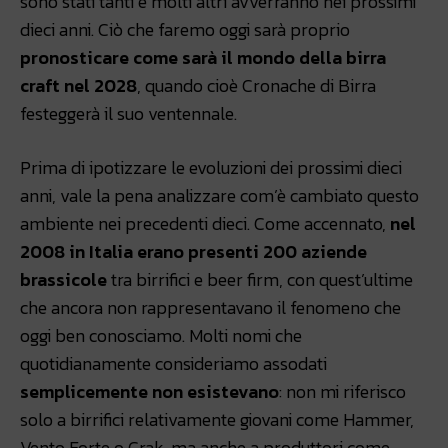
sono stati tanti e molti altri avverranno nei prossimi
dieci anni. Ciò che faremo oggi sarà proprio
pronosticare come sarà il mondo della birra
craft nel 2028
, quando cioè Cronache di Birra
festeggerà il suo ventennale.
Prima di ipotizzare le evoluzioni dei prossimi dieci
anni, vale la pena analizzare com’è cambiato questo
ambiente nei precedenti dieci. Come accennato,
nel
2008 in Italia erano presenti 200 aziende
brassicole
tra birrifici e beer firm, con quest’ultime
che ancora non rappresentavano il fenomeno che
oggi ben conosciamo. Molti nomi che
quotidianamente consideriamo assodati
semplicemente non esistevano
: non mi riferisco
solo a birrifici relativamente giovani come Hammer,
Vento Forte o Crak, ma anche a produttori come