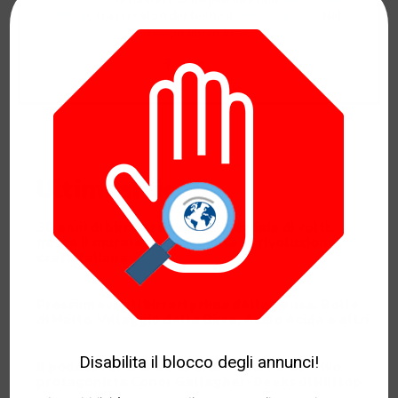
Birra
e tra i creatori del festival
Fermentazioni
. Nel
tempo libero beve.
Ultimi articoli
30 anni di birra artigianale, migliaia di volti:
nasce il murale che racconta la rivoluzione
craft italiana
3 Agosto 2026
Prossimi eventi birrari prima della pausa: Bolle
di Malto, Villaggio della Birra, Acido Acida e altri
31 Luglio 2026
Disabilita il blocco degli annunci!
Il podcast di Cronache di Birra torna dal vivo:
protagonista Conor Gallagher-Deeks di Hilltop