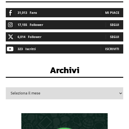
31,013
Fans
MI PIACE
17,155
Follower
SEGUI
6,014
Follower
SEGUI
323
Iscritti
ISCRIVITI
Archivi