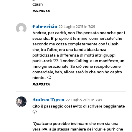
Clash.
RISPOSTA
Fabeerizio
22 Luglio 2015 In 7:09
Andrea, per carità, non l’ho pensato neanche per 1
secondo.. E’ proprio il termine ‘commerciale’ che
secondo me cozza completamente con i Clash
che, tra l’altro, era una band abbastanza
politicizzata a differenza di molti altri gruppi
punk-rock ’77. ‘London Calling’ è un manifesto, un
inno generazionale. Se ciò viene recepito come
comerciale, beh, allora sarò io che non ho capito
niente.. 😉
RISPOSTA
Andrea Turco
22 Luglio 2015 In 7:49
Cito il passaggio così evito di scrivere baggianate
🙂
“Qualcuno potrebbe insinuare che non sia una
vera IPA, alla stessa maniera dei “duri e puri” che