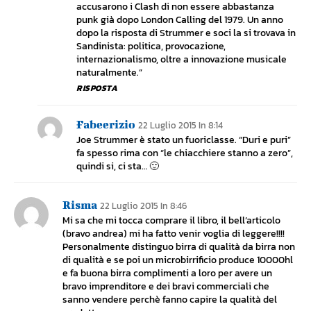
accusarono i Clash di non essere abbastanza
punk già dopo London Calling del 1979. Un anno
dopo la risposta di Strummer e soci la si trovava in
Sandinista: politica, provocazione,
internazionalismo, oltre a innovazione musicale
naturalmente.”
RISPOSTA
Fabeerizio
22 Luglio 2015 In 8:14
Joe Strummer è stato un fuoriclasse. “Duri e puri”
fa spesso rima con “le chiacchiere stanno a zero”,
quindi si, ci sta… 🙂
Risma
22 Luglio 2015 In 8:46
Mi sa che mi tocca comprare il libro, il bell’articolo
(bravo andrea) mi ha fatto venir voglia di leggere!!!!
Personalmente distinguo birra di qualità da birra non
di qualità e se poi un microbirrificio produce 10000hl
e fa buona birra complimenti a loro per avere un
bravo imprenditore e dei bravi commerciali che
sanno vendere perchè fanno capire la qualità del