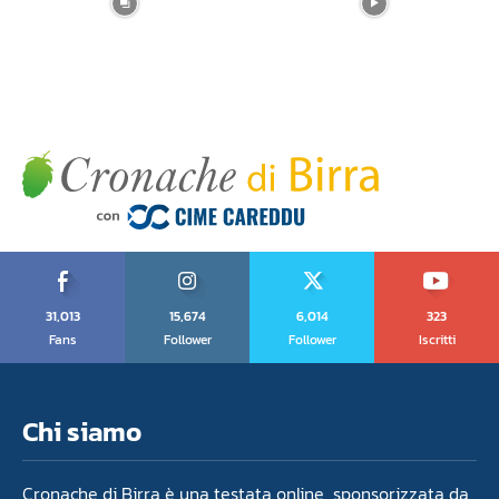
31,013
15,674
6,014
323
Fans
Follower
Follower
Iscritti
Chi siamo
Cronache di Birra è una testata online sponsorizzata da