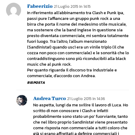
Fabeerizio
21 Luglio 2015 In 14:15
In riferimento all’abbinamento tra Clash e Punk Ipa,
passi pure l’affiancare un gruppo punk rock a una
birra che porta il nome del medesimo stile musicale,
ma sostenere che la band inglese in questione sia
presto diventata commerciale, mi sembra totalmente
fuori luogo. Tra l’altro, l’album menzionato
(Sandinista!) quando uscì era un vinile triplo (il che
cozza non poco con commerciale) e le sonorità che lo
contraddistinguono sono più riconducibili alla black
music che al punk rock.
Per quanto riguarda il discorso tra industriale e
commerciale, d’accordo con Andrea.
RISPOSTA
Andrea Turco
21 Luglio 2015 In 14:36
No aspetta, lungi da me svilire il lavoro di Luca. Ho
scritto di non conoscere i Clash e infatti
probabilmente sono stato un po’ fuorviante, tanto
che nel libro proprio Sandinista! viene presentato
come risposta non commerciale a tutti coloro che
già si erano affrettati a definire commerciali i