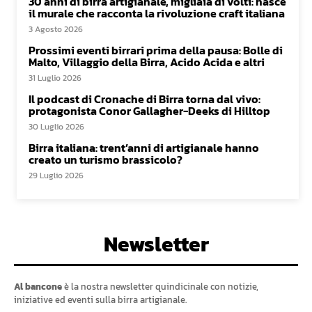
30 anni di birra artigianale, migliaia di volti: nasce
il murale che racconta la rivoluzione craft italiana
3 Agosto 2026
Prossimi eventi birrari prima della pausa: Bolle di
Malto, Villaggio della Birra, Acido Acida e altri
31 Luglio 2026
Il podcast di Cronache di Birra torna dal vivo:
protagonista Conor Gallagher-Deeks di Hilltop
30 Luglio 2026
Birra italiana: trent’anni di artigianale hanno
creato un turismo brassicolo?
29 Luglio 2026
Newsletter
Al bancone
è la nostra newsletter quindicinale con notizie,
iniziative ed eventi sulla birra artigianale.