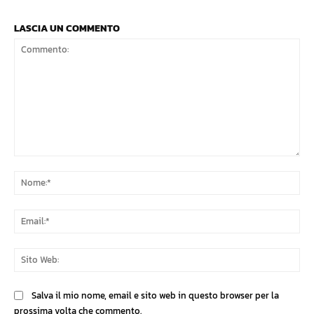
LASCIA UN COMMENTO
Commento:
No
Ema
Sit
We
Salva il mio nome, email e sito web in questo browser per la
prossima volta che commento.