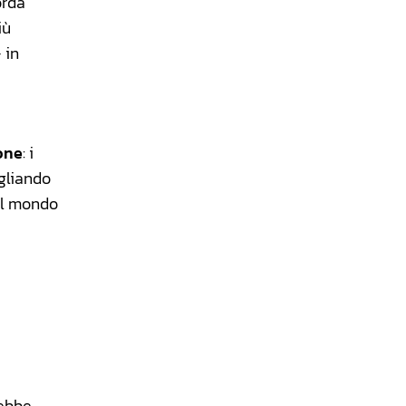
orda
iù
 in
one
: i
agliando
 il mondo
rebbe