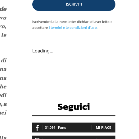
ISCRIVITI
do
ivo
Iscrivendoti alla newsletter dichiari di aver letto e
vo,
accettare
i termini e le condizioni d'uso
.
 le
Loading...
 di
una
na
che
ndi
Seguici
, a
nei
31,014
Fans
MI PIACE
la