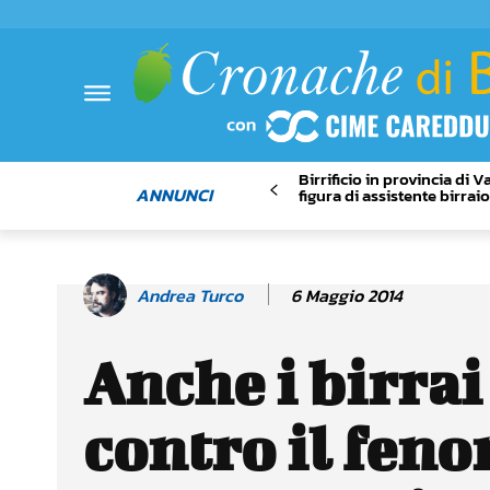
Birrificio in provincia di 
ANNUNCI
figura di assistente birrai
6 Maggio 2014
Andrea Turco
Anche i birrai
contro il fen