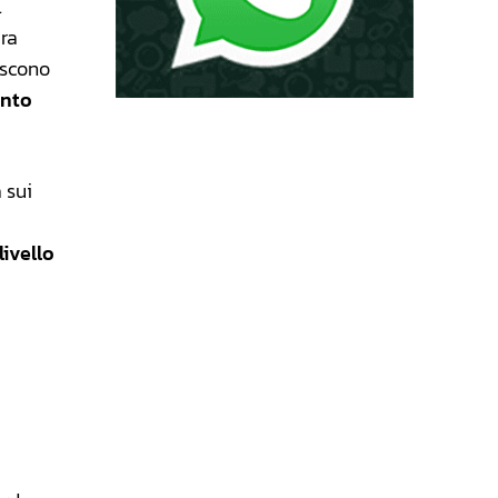
.
ura
iscono
ento
 sui
livello