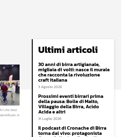
Ultimi articoli
30 anni di birra artigianale,
migliaia di volti: nasce il murale
che racconta la rivoluzione
craft italiana
3 Agosto 2026
Prossimi eventi birrari prima
della pausa: Bolle di Malto,
Villaggio della Birra, Acido
fici che beer
Acida e altri
dentificate in
31 Luglio 2026
Il podcast di Cronache di Birra
torna dal vivo: protagonista