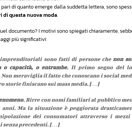
l pari di quanto emerge dalla suddetta lettera, sono spes
tori di questa nuova moda
.
e quel documento? I motivi sono spiegati chiaramente, seb
ggi più significativi:
i imprenditoriali sono fatti di persone che
non so
a o capacità, o entrambe
. Il primo segno del l
 Non meraviglia il fatto che conoscano i social med
ro storie finiscano sui mass media. […]
 fenomeno
. Birre con nomi familiari al pubblico me
a anni. Ma la situazione è peggiorata drasticame
nipolazione dei consumatori attraverso i mezzi
i senza precedenti. […]