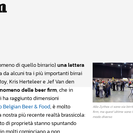
m
atsApp
Linkedin
X
omeno di quello birrario)
una lettera
 da alcuni tra i più importanti birrai
Roy, Kris Herteleer e Jef Van den
fenomeno delle beer firm
, che in
ti ha raggiunto dimensioni
ito Belgian Beer & Food
, è molto
Allo Zythos ci sono sia birri
firm, ma quest’ultime sono i
 nostra più recente realtà brassicola:
modo diverso
anto di proprietà stanno spuntando
in molti cominciano a non