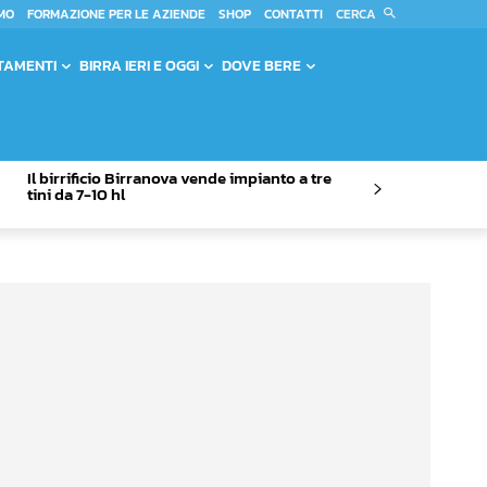
CERCA
MO
FORMAZIONE PER LE AZIENDE
SHOP
CONTATTI
TAMENTI
BIRRA IERI E OGGI
DOVE BERE
Il birrificio Birranova vende impianto a tre
tini da 7-10 hl