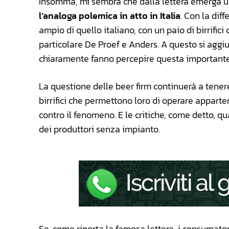
Insomma, mi sembra che dalla lettera emerga una
l’analoga polemica in atto in Italia
. Con la dif
ampio di quello italiano, con un paio di birrific
particolare De Proef e Anders. A questo si aggiun
chiaramente fanno percepire questa importante
La questione delle beer firm continuerà a tener
birrifici che permettono loro di operare apparte
contro il fenomeno. E le critiche, come detto, 
dei produttori senza impianto.
Se, come riporta la famosa lettera, i consumator