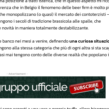
 posizione a tratti isterica, che in questo aspetto mi ric
ferenza che in Belgio il fenomeno delle beer firm è molto p
i che monopolizzano (o quasi) il mercato dei contoterzisti –
gono i secoli di tradizione brassicola alle spalle, che
 novità in maniera totalmente destabilizzante.
e banco nei mesi a venire, definendo
una curiosa situazi
ngono alla stessa categoria che più di ogni altra si sta sc
quasi mai tengono conto delle diverse realtà che popolano
- Advertisement -
i sono esposti a una vera e propria truffa, allora bisogne