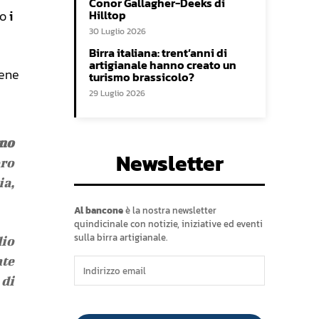
Conor Gallagher-Deeks di
so
i
Hilltop
30 Luglio 2026
Birra italiana: trent’anni di
artigianale hanno creato un
bene
turismo brassicolo?
29 Luglio 2026
no
Newsletter
oro
ia,
Al bancone
è la nostra newsletter
quindicinale con notizie, iniziative ed eventi
sulla birra artigianale.
dio
nte
 di