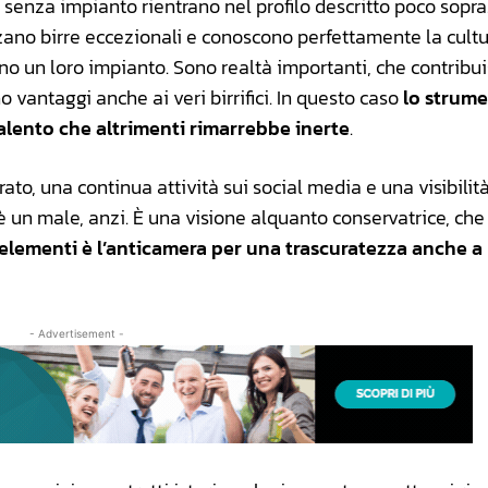
ri senza impianto rientrano nel profilo descritto poco sopra
zano birre eccezionali e conoscono perfettamente la cult
no un loro impianto. Sono realtà importanti, che contribu
 vantaggi anche ai veri birrifici. In questo caso
lo strum
talento che altrimenti rimarrebbe inerte
.
to, una continua attività sui social media e una visibilità
un male, anzi. È una visione alquanto conservatrice, che
i elementi è l’anticamera per una trascuratezza anche a 
- Advertisement -