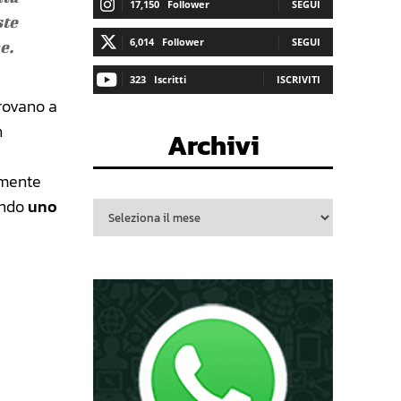
17,150
Follower
SEGUI
ste
6,014
Follower
SEGUI
e.
323
Iscritti
ISCRIVITI
trovano a
n
Archivi
lmente
endo
uno