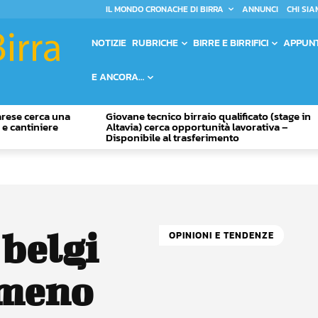
IL MONDO CRONACHE DI BIRRA
ANNUNCI
CHI SIA
NOTIZIE
RUBRICHE
BIRRE E BIRRIFICI
APPUN
E ANCORA…
Varese cerca una
Giovane tecnico birraio qualificato (stage in
o e cantiniere
Altavia) cerca opportunità lavorativa –
Disponibile al trasferimento
 belgi
OPINIONI E TENDENZE
omeno