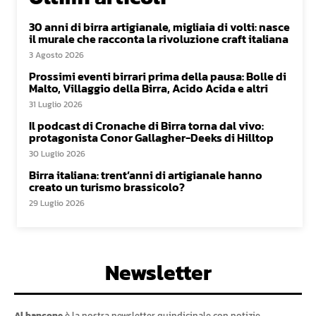
30 anni di birra artigianale, migliaia di volti: nasce
il murale che racconta la rivoluzione craft italiana
3 Agosto 2026
Prossimi eventi birrari prima della pausa: Bolle di
Malto, Villaggio della Birra, Acido Acida e altri
31 Luglio 2026
Il podcast di Cronache di Birra torna dal vivo:
protagonista Conor Gallagher-Deeks di Hilltop
30 Luglio 2026
Birra italiana: trent’anni di artigianale hanno
creato un turismo brassicolo?
29 Luglio 2026
Newsletter
Al bancone
è la nostra newsletter quindicinale con notizie,