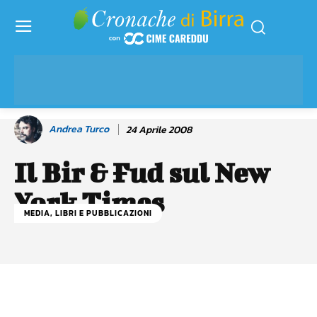
Andrea Turco
24 Aprile 2008
Il Bir & Fud sul New
York Times
MEDIA, LIBRI E PUBBLICAZIONI
Facebook
WhatsApp
Linkedin
X