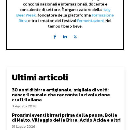
concorsi nazionali e internazionali, docente e
consulente di settore. È organizzatore della
Italy
Beer Week
, fondatore della piattaforma
Formazione
Birra
e tra i creatori del festival
Fermentazioni
. Nel
tempo libero beve.
Ultimi articoli
30 anni di birra artigianale, migliaia di volti:
nasce il murale che racconta la rivoluzione
craft italiana
3 Agosto 2026
Prossimi eventi birrari prima della pausa: Bolle
di Malto, Villaggio della Birra, Acido Acida e altri
31 Luglio 2026