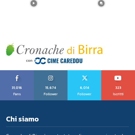
31,016
15,674
6,014
323
Fans
Follower
Follower
Iscritti
Chi siamo