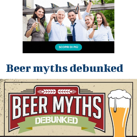
Beer myths debunked