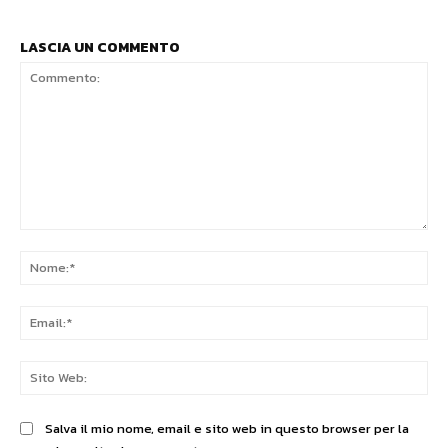
LASCIA UN COMMENTO
Commento:
No
Ema
Sit
We
Salva il mio nome, email e sito web in questo browser per la