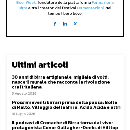
Beer Week
, fondatore della piattaforma
Formazione
Birra
e tra i creatori del festival
Fermentazioni
. Nel
tempo libero beve.
Ultimi articoli
30 anni di birra artigianale, migliaia di volti:
nasce il murale che racconta la rivoluzione
craft italiana
3 Agosto 2026
Prossimi eventi birrari prima della pausa: Bolle
di Malto, Villaggio della Birra, Acido Acida e altri
31 Luglio 2026
Il podcast di Cronache di Birra torna dal vivo:
protagonista Conor Gallagher-Deeks di Hilltop