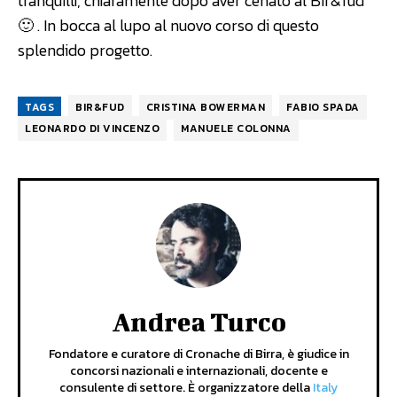
tranquilli, chiaramente dopo aver cenato al Bir&fud
🙂 . In bocca al lupo al nuovo corso di questo
splendido progetto.
TAGS
BIR&FUD
CRISTINA BOWERMAN
FABIO SPADA
LEONARDO DI VINCENZO
MANUELE COLONNA
Andrea Turco
Fondatore e curatore di Cronache di Birra, è giudice in
concorsi nazionali e internazionali, docente e
consulente di settore. È organizzatore della
Italy