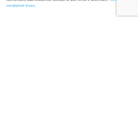
condizioni d'uso
.
Loading...
Seguici
31,014
Fans
MI PIACE
17,146
Follower
SEGUI
6,014
Follower
SEGUI