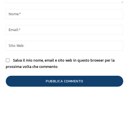
Commento:
No
Ema
Sit
We
Salva il mio nome, email e sito web in questo browser per la
prossima volta che commento.