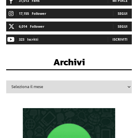
31,013
Fans
MI PIACE
17,155
Follower
SEGUI
6,014
Follower
SEGUI
323
Iscritti
ISCRIVITI
Archivi