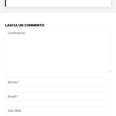
LASCIA UN COMMENTO
Commento:
No
Ema
Sit
We