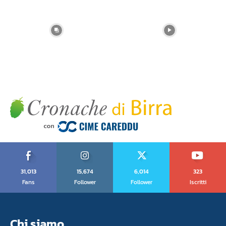
31,013
15,674
6,014
323
Fans
Follower
Follower
Iscritti
Chi siamo