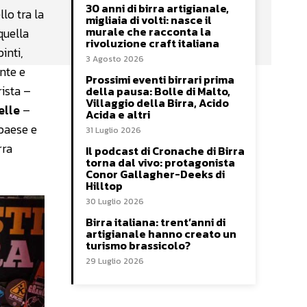
30 anni di birra artigianale,
lo tra la
migliaia di volti: nasce il
murale che racconta la
quella
rivoluzione craft italiana
inti,
3 Agosto 2026
ente e
Prossimi eventi birrari prima
rista –
della pausa: Bolle di Malto,
Villaggio della Birra, Acido
elle
–
Acida e altri
 paese e
31 Luglio 2026
rra
Il podcast di Cronache di Birra
torna dal vivo: protagonista
Conor Gallagher-Deeks di
Hilltop
30 Luglio 2026
Birra italiana: trent’anni di
artigianale hanno creato un
turismo brassicolo?
29 Luglio 2026