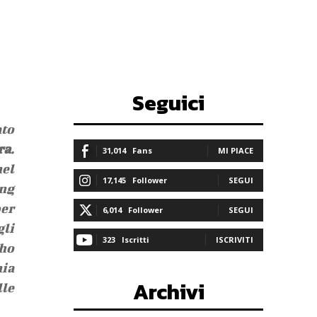
Seguici
ato
ra
.
31,014
Fans
MI PIACE
nel
17,145
Follower
SEGUI
ing
per
6,014
Follower
SEGUI
gli
323
Iscritti
ISCRIVITI
 ho
mia
Archivi
lle