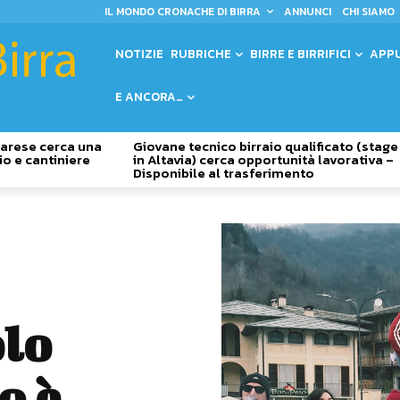
IL MONDO CRONACHE DI BIRRA
ANNUNCI
CHI SIAMO
NOTIZIE
RUBRICHE
BIRRE E BIRRIFICI
APP
E ANCORA…
 Varese cerca una
Giovane tecnico birraio qualificato (stage
io e cantiniere
in Altavia) cerca opportunità lavorativa –
Disponibile al trasferimento
olo
o è