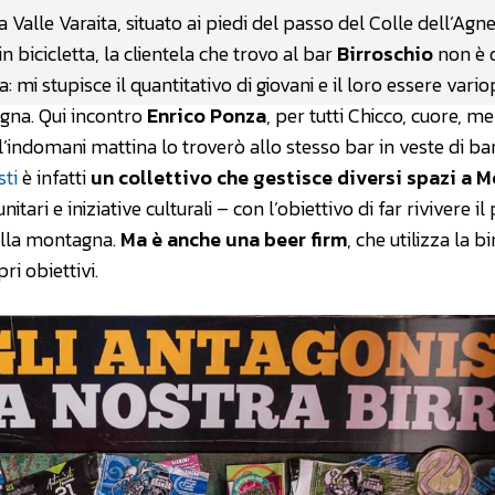
Valle Varaita, situato ai piedi del passo del Colle dell’Agnel
n bicicletta, la clientela che trovo al bar
Birroschio
non è 
mi stupisce il quantitativo di giovani e il loro essere variop
gna. Qui incontro
Enrico Ponza
, per tutti Chicco, cuore, m
l’indomani mattina lo troverò allo stesso bar in veste di ba
sti
è infatti
un collettivo che gestisce diversi spazi a M
tari e iniziative culturali – con l’obiettivo di far rivivere il
 alla montagna.
Ma è anche una beer firm
, che utilizza la bi
i obiettivi.