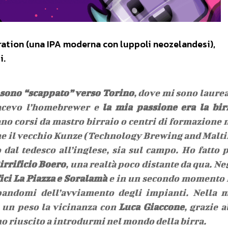
ration (una IPA moderna con luppoli neozelandesi),
i.
i sono “scappato” verso Torino
, dove mi sono laure
acevo l’homebrewer e
la mia passione era la bir
no corsi da mastro birraio o centri di formazione 
come il vecchio Kunze (Technology Brewing and Malt
dal tedesco all’inglese, sia sul campo. Ho fatto 
irrificio Boero
, una realtà poco distante da qua. Ne
fici La Piazza e Soralamà
e in un secondo momento
pandomi dell’avviamento degli impianti. Nella 
 un peso la vicinanza con
Luca Giaccone
, grazie a
no riuscito a introdurmi nel mondo della birra.