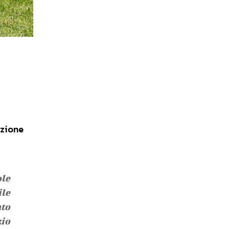
uzione
ole
ile
nto
zio