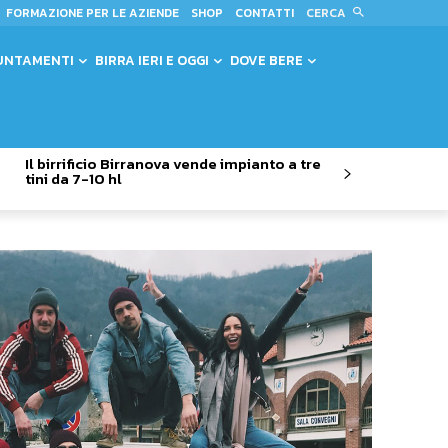
CERCA
FORMAZIONE PER LE AZIENDE
SHOP
CONTATTI
UNTAMENTI
BIRRA IERI E OGGI
DOVE BERE
Il birrificio Birranova vende impianto a tre
tini da 7-10 hl