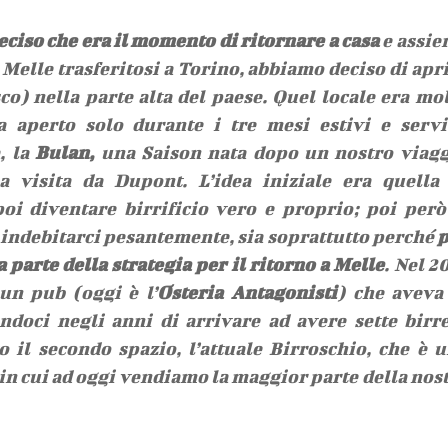
eciso che era il momento di ritornare a casa
e assi
i Melle trasferitosi a Torino, abbiamo deciso di apr
co) nella parte alta del paese. Quel locale era mo
a aperto solo durante i tre mesi estivi e serv
, la
Bulan,
una Saison nata dopo un nostro viag
 visita da Dupont. L’idea iniziale era quella
i diventare birrificio vero e proprio; poi però
i indebitarci pesantemente, sia soprattutto perché
p
 parte della strategia per il ritorno a Melle
. Nel 2
un pub (oggi è l’
Osteria Antagonisti
) che aveva
ndoci negli anni di arrivare ad avere sette birr
 il secondo spazio, l’attuale Birroschio, che è 
le in cui ad oggi vendiamo la maggior parte della nos