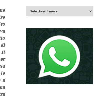
eme
ire
lto
iva
gio
 di
 il
er
014
 le
e a
una
tra