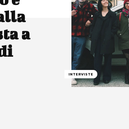
alla
sta a
di
INTERVISTE
atsApp
Linkedin
X