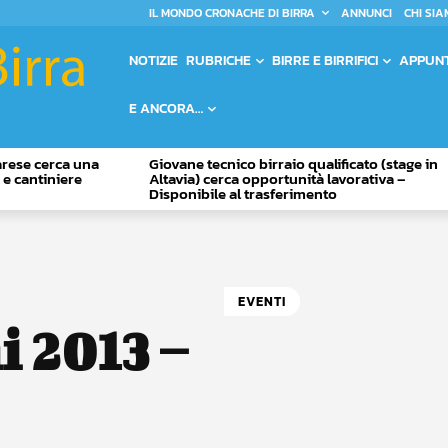
IL MONDO CRONACHE DI BIRRA
ANNUNCI
CHI SIA
NOTIZIE
RUBRICHE
BIRRE E BIRRIFICI
APPUN
E ANCORA…
Varese cerca una
Giovane tecnico birraio qualificato (stage in
o e cantiniere
Altavia) cerca opportunità lavorativa –
Disponibile al trasferimento
EVENTI
 2013 –