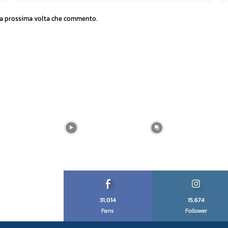
 la prossima volta che commento.
31,014
15,674
Fans
Follower