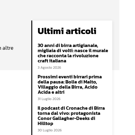
Ultimi articoli
30 anni di birra artigianale,
 altre
migliaia di volti: nasce il murale
che racconta la rivoluzione
craft italiana
3 Agosto 2026
Prossimi eventi birrari prima
della pausa: Bolle di Malto,
Villaggio della Birra, Acido
Acida e altri
31 Luglio 2026
Il podcast di Cronache di Birra
torna dal vivo: protagonista
Conor Gallagher-Deeks di
Hilltop
30 Luglio 2026