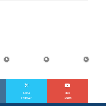
6,014
323
Follower
Iscritti