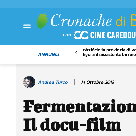
Birrificio in provincia di 
ANNUNCI
figura di assistente birrai
14 Ottobre 2013
Andrea Turco
Fermentazioni
Il docu-film