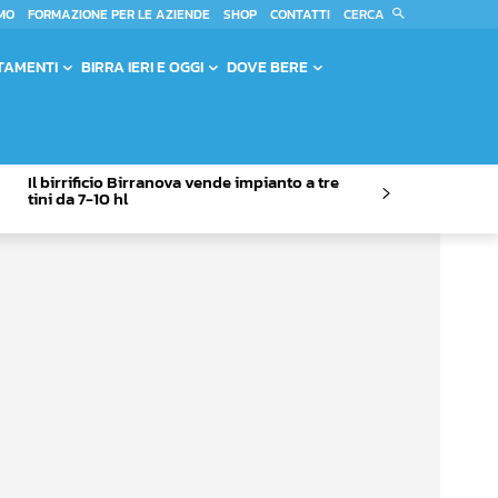
CERCA
MO
FORMAZIONE PER LE AZIENDE
SHOP
CONTATTI
TAMENTI
BIRRA IERI E OGGI
DOVE BERE
Il birrificio Birranova vende impianto a tre
tini da 7-10 hl