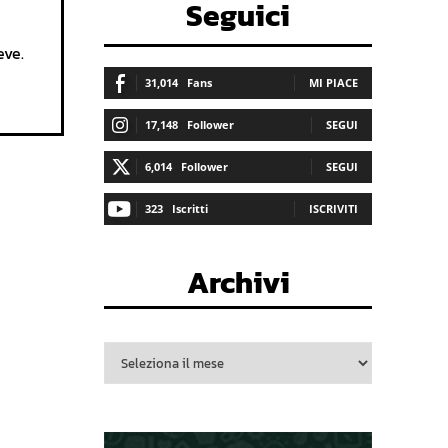
Seguici
eve.
31,014
Fans
MI PIACE
17,148
Follower
SEGUI
6,014
Follower
SEGUI
323
Iscritti
ISCRIVITI
Archivi