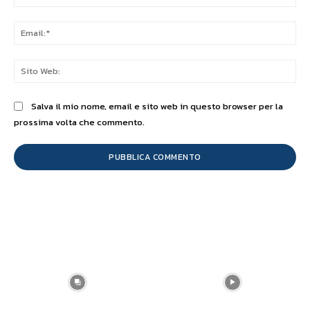
Ema
Sit
We
Salva il mio nome, email e sito web in questo browser per la
prossima volta che commento.