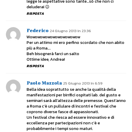
legge le aspettative sono tante…sò che non ci
deluderai 😉
RISPOSTA
Federico
24 Giugno 2013 In 23:36
Wowowowowowowowowowow
Per un attimo mi ero perfino scordato che non abito
più a Roma….
Beh bisognerà farci un salto
Ottime idee, Andrea!
RISPOSTA
Paolo Mazzola
25 Giugno 2013 In 6:59
Bella idea soprattutto se anche la qualità della
manifestazioni per birrifici ospitati lab. del gusto e
seminari sarà all’altezza delle premesse. Quest’anno
a Roma c’è un pullulare di incontri e festival che
coprono diverse fasce di appassionati.
Un festival che riesca ad essere innovativo e di
eccellenza per partecipazioni non c’è e
probabilmente i tempi sono maturi.