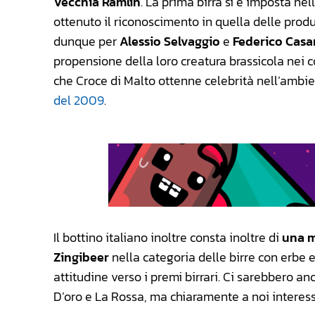
Vecchia Ramlin
. La prima birra si è imposta ne
ottenuto il riconoscimento in quella delle produz
dunque per
Alessio Selvaggio
e
Federico Casa
propensione della loro creatura brassicola nei c
che Croce di Malto ottenne celebrità nell’ambi
del 2009
.
Il bottino italiano inoltre consta inoltre di
una m
Zingibeer
nella categoria delle birre con erbe e 
attitudine verso i premi birrari. Ci sarebbero a
D’oro e La Rossa, ma chiaramente a noi interessa