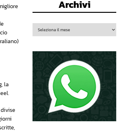
Archivi
migliore
de
icio
raliano)
, la
eel.
divise
iorni
critte,