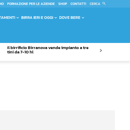
CERCA
MO
FORMAZIONE PER LE AZIENDE
SHOP
CONTATTI
TAMENTI
BIRRA IERI E OGGI
DOVE BERE
Il birrificio Birranova vende impianto a tre
tini da 7-10 hl