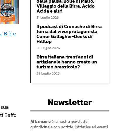
della pausa: Bolle di Malto,
Villaggio della Birra, Acido
Acida e altri
31 Luglio 2026
Il podcast di Cronache di Birra
torna dal vivo: protagonista
la Bière
Conor Gallagher-Deeks di
Hilltop
30 Luglio 2026
Birra italiana: trent’anni di
artigianale hanno creato un
turismo brassicolo?
29 Luglio 2026
Newsletter
a sua
ti Baffo
Al bancone
è la nostra newsletter
quindicinale con notizie, iniziative ed eventi