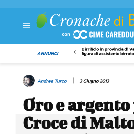
Birrificio in provincia di 
ANNUNCI
figura di assistente birrai
3 Giugno 2013
Andrea Turco
Oro e argento
Croce di Malto