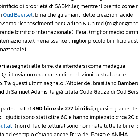
 birrificio di proprietà di SABMiller, mentre il premio come 
i
Oud Beersel
, birra che gli amanti delle creazioni acide
viamo riconoscimenti per Carlton & United (miglior gran
ande birrificio internazionale), Feral (miglior medio birrif
nternazionale), Renaissance (miglior piccolo birrificio aust
rnazionale).
ori
assegnati alle birre, da intendersi come medaglia
io. Qui troviamo una marea di produzioni australiane e
. Tra questi ultimi segnalo l’Altbier del brasiliano Bamberg
d di Samuel Adams, la già citata Oude Geuze di Oud Bers
 partecipato
1.490 birre da 277 birrifici
, quasi equamente 
 I giudici sono stati oltre 60 e hanno impiegato circa 20 g
sultati
(non di facile lettura) sono nominate tutte le birre is
talia ad esempio c’erano anche Birra del Borgo e ANIMA.