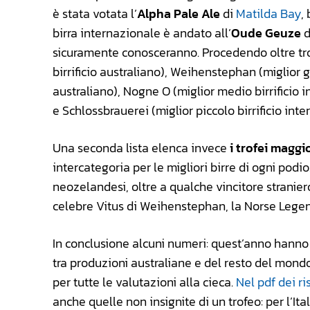
è stata votata l’
Alpha Pale Ale
di
Matilda Bay
,
birra internazionale è andato all’
Oude Geuze
d
sicuramente conosceranno. Procedendo oltre tro
birrificio australiano), Weihenstephan (miglior gr
australiano), Nogne O (miglior medio birrificio i
e Schlossbrauerei (miglior piccolo birrificio inte
Una seconda lista elenca invece
i trofei maggi
intercategoria per le migliori birre di ogni pod
neozelandesi, oltre a qualche vincitore straniero
celebre Vitus di Weihenstephan, la Norse Legen
In conclusione alcuni numeri: quest’anno hanno
tra produzioni australiane e del resto del mondo.
per tutte le valutazioni alla cieca.
Nel pdf dei ri
anche quelle non insignite di un trofeo: per l’I