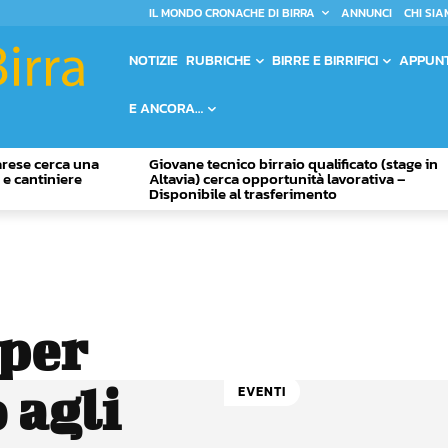
IL MONDO CRONACHE DI BIRRA
ANNUNCI
CHI SIA
NOTIZIE
RUBRICHE
BIRRE E BIRRIFICI
APPUN
E ANCORA…
Varese cerca una
Giovane tecnico birraio qualificato (stage in
o e cantiniere
Altavia) cerca opportunità lavorativa –
Disponibile al trasferimento
 per
 agli
EVENTI