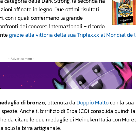
lla categoria delle Dark Strong, la seconda ha
ioni affinate in legno. Due ottimi risultati
ri
, con i quali confermano la grande
onfronti dei concorsi internazionali – ricordo
ente
grazie alla vittoria della sua Triplexxx al Mondial de 
- Advertisement -
edaglia di bronzo
, ottenuta da
Doppio Malto
con la sua
spezie. Anche il birrificio di Erba (CO) consolida quindi l
nche da citare le due medaglie di Heineken Italia con Moret
 solo la birra artigianale.