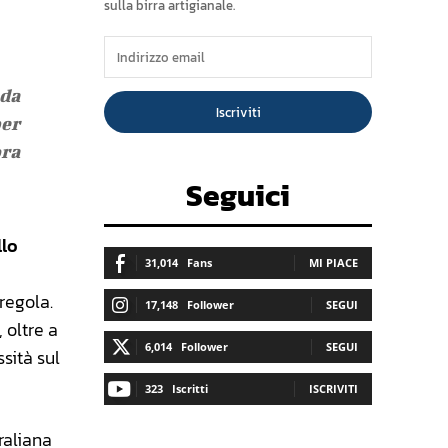
sulla birra artigianale.
 da
Iscriviti
per
ora
Seguici
llo
31,014
Fans
MI PIACE
 regola.
17,148
Follower
SEGUI
, oltre a
6,014
Follower
SEGUI
sità sul
323
Iscritti
ISCRIVITI
traliana