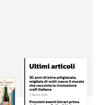
Ultimi articoli
30 anni di birra artigianale,
migliaia di volti: nasce il murale
che racconta la rivoluzione
craft italiana
3 Agosto 2026
Prossimi eventi birrari prima