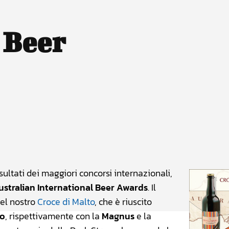
 Beer
atsApp
Linkedin
X
isultati dei maggiori concorsi internazionali,
ustralian International Beer Awards
. Il
del nostro
Croce di Malto
, che è riuscito
to
, rispettivamente con la
Magnus
e la