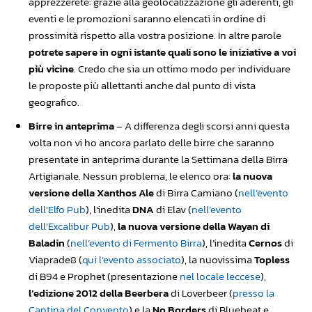
apprezzerete: grazie alla geolocalizzazione gli aderenti, gli
eventi e le promozioni saranno elencati in ordine di
prossimità rispetto alla vostra posizione. In altre parole
potrete sapere in ogni istante quali sono le iniziative a voi
più vicine
. Credo che sia un ottimo modo per individuare
le proposte più allettanti anche dal punto di vista
geografico.
Birre in anteprima
– A differenza degli scorsi anni questa
volta non vi ho ancora parlato delle birre che saranno
presentate in anteprima durante la Settimana della Birra
Artigianale. Nessun problema, le elenco ora:
la nuova
versione della Xanthos Ale
di Birra Camiano (
nell’evento
dell’Elfo Pub
), l’inedita
DNA
di Elav (
nell’evento
dell’Excalibur Pub
),
la nuova versione della Wayan di
Baladin
(
nell’evento di Fermento Birra
), l’inedita
Cernos
di
Viaprade8 (
qui l’evento associato
), la nuovissima
Topless
di B94 e Prophet (presentazione
nel locale leccese
),
l’edizione 2012 della Beerbera
di Loverbeer (
presso la
Cantina del Convento
) e la
No Borders
di Bluebeat e