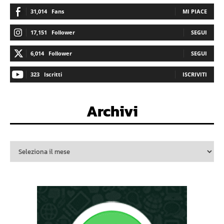
31,014
Fans
MI PIACE
17,151
Follower
SEGUI
6,014
Follower
SEGUI
323
Iscritti
ISCRIVITI
Archivi