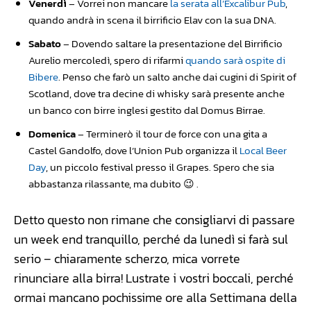
Venerdì
– Vorrei non mancare
la serata all’Excalibur Pub
,
quando andrà in scena il birrificio Elav con la sua DNA.
Sabato
– Dovendo saltare la presentazione del Birrificio
Aurelio mercoledì, spero di rifarmi
quando sarà ospite di
Bibere
. Penso che farò un salto anche dai cugini di Spirit of
Scotland, dove tra decine di whisky sarà presente anche
un banco con birre inglesi gestito dal Domus Birrae.
Domenica
– Terminerò il tour de force con una gita a
Castel Gandolfo, dove l’Union Pub organizza il
Local Beer
Day
, un piccolo festival presso il Grapes. Spero che sia
abbastanza rilassante, ma dubito 😉 .
Detto questo non rimane che consigliarvi di passare
un week end tranquillo, perché da lunedì si farà sul
serio – chiaramente scherzo, mica vorrete
rinunciare alla birra! Lustrate i vostri boccali, perché
ormai mancano pochissime ore alla Settimana della