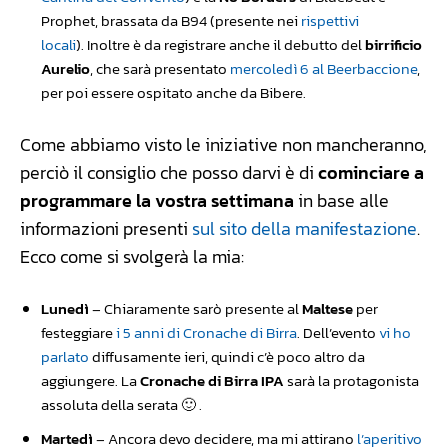
Prophet, brassata da B94 (presente nei
rispettivi
locali
). Inoltre è da registrare anche il debutto del
birrificio
Aurelio
, che sarà presentato
mercoledì 6 al Beerbaccione
,
per poi essere ospitato anche da Bibere.
Come abbiamo visto le iniziative non mancheranno,
perciò il consiglio che posso darvi è di
cominciare a
programmare la vostra settimana
in base alle
informazioni presenti
sul sito della manifestazione
.
Ecco come si svolgerà la mia:
Lunedì
– Chiaramente sarò presente al
Maltese
per
festeggiare
i 5 anni di Cronache di Birra
. Dell’evento
vi ho
parlato
diffusamente ieri, quindi c’è poco altro da
aggiungere. La
Cronache di Birra IPA
sarà la protagonista
assoluta della serata 🙂 .
Martedì
– Ancora devo decidere, ma mi attirano
l’aperitivo