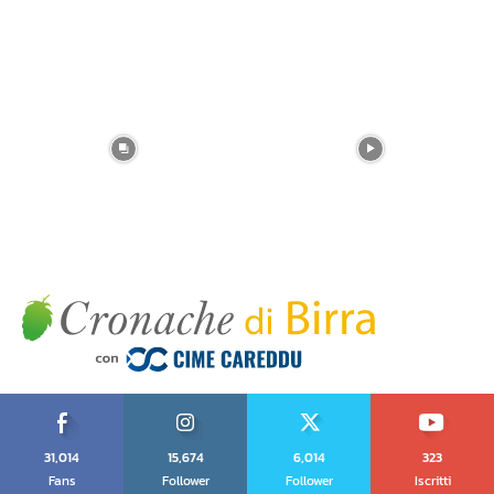
31,014
15,674
6,014
323
Fans
Follower
Follower
Iscritti