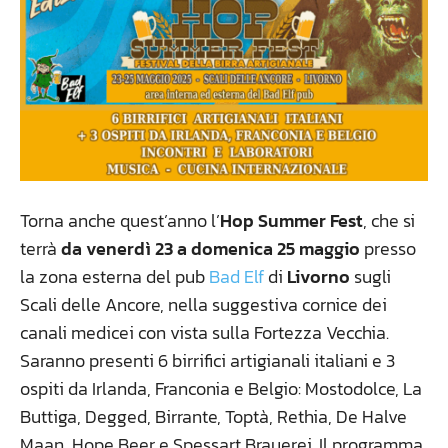
Torna anche quest’anno l’
Hop Summer Fest
, che si
terrà
da venerdì 23 a domenica 25 maggio
presso
la zona esterna del pub
Bad Elf
di
Livorno
sugli
Scali delle Ancore, nella suggestiva cornice dei
canali medicei con vista sulla Fortezza Vecchia.
Saranno presenti 6 birrifici artigianali italiani e 3
ospiti da Irlanda, Franconia e Belgio: Mostodolce, La
Buttiga, Degged, Birrante, Toptà, Rethia, De Halve
Maan, Hope Beer e Spessart Brauerei. Il programma