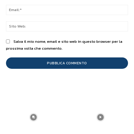
Ema
Sit
We
Salva il mio nome, email e sito web in questo browser per la
prossima volta che commento.