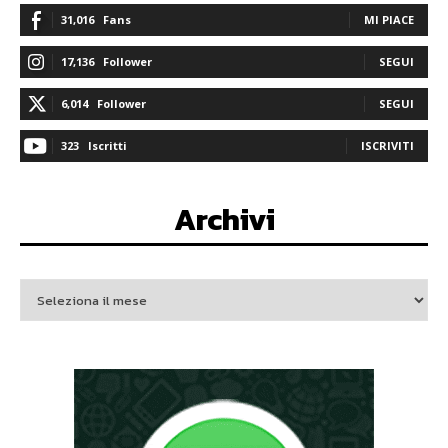
31,016
Fans
MI PIACE
17,136
Follower
SEGUI
6,014
Follower
SEGUI
323
Iscritti
ISCRIVITI
Archivi