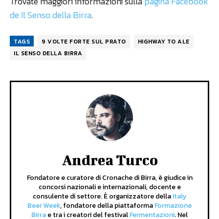
Trovate maggiori informazioni sulla
pagina Facebook
de Il Senso della Birra
.
TAGS
9 VOLTE FORTE SUL PRATO
HIGHWAY TO ALE
IL SENSO DELLA BIRRA
Andrea Turco
Fondatore e curatore di Cronache di Birra, è giudice in
concorsi nazionali e internazionali, docente e
consulente di settore. È organizzatore della
Italy
Beer Week
, fondatore della piattaforma
Formazione
Birra
e tra i creatori del festival
Fermentazioni
. Nel