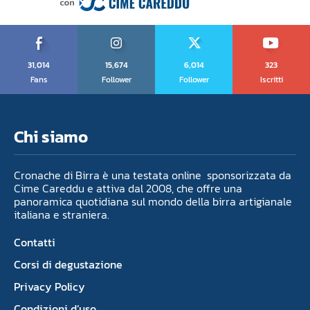
31,014
15,674
6,014
323
Fans
Follower
Follower
Iscritti
Chi siamo
Cronache di Birra è una testata online sponsorizzata da
Cime Careddu e attiva dal 2008, che offre una
panoramica quotidiana sul mondo della birra artigianale
italiana e straniera.
Contatti
Corsi di degustazione
Privacy Policy
Condizioni d’uso