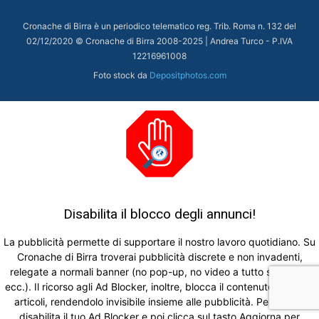
Cronache di Birra è un periodico telematico reg. Trib. Roma n. 132 del
02/12/2020 © Cronache di Birra 2008-
2025
| Andrea Turco - P.IVA
12216961008
Foto stock da
Depositphotos.com
Disabilita il blocco degli annunci!
La pubblicità permette di supportare il nostro lavoro quotidiano. Su
Cronache di Birra troverai pubblicità discrete e non invadenti,
relegate a normali banner (no pop-up, no video a tutto schermo,
ecc.). Il ricorso agli Ad Blocker, inoltre, blocca il contenuto di alcuni
articoli, rendendolo invisibile insieme alle pubblicità. Per favore
disabilita il tuo Ad Blocker e poi clicca sul tasto Aggiorna per