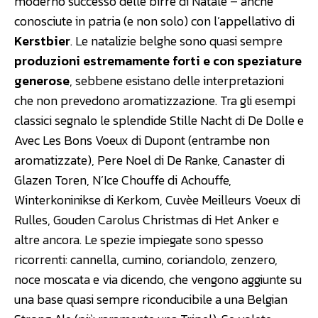
moderno successo delle birre di Natale – anche
conosciute in patria (e non solo) con l’appellativo di
Kerstbier
. Le natalizie belghe sono quasi sempre
produzioni estremamente forti e con speziature
generose
, sebbene esistano delle interpretazioni
che non prevedono aromatizzazione. Tra gli esempi
classici segnalo le splendide Stille Nacht di De Dolle e
Avec Les Bons Voeux di Dupont (entrambe non
aromatizzate), Pere Noel di De Ranke, Canaster di
Glazen Toren, N’Ice Chouffe di Achouffe,
Winterkoninikse di Kerkom, Cuvèe Meilleurs Voeux di
Rulles, Gouden Carolus Christmas di Het Anker e
altre ancora. Le spezie impiegate sono spesso
ricorrenti: cannella, cumino, coriandolo, zenzero,
noce moscata e via dicendo, che vengono aggiunte su
una base quasi sempre riconducibile a una Belgian