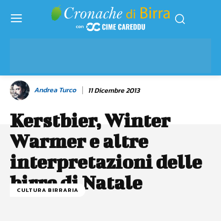
Andrea Turco
11 Dicembre 2013
Kerstbier, Winter
Warmer e altre
interpretazioni delle
birre di Natale
CULTURA BIRRARIA