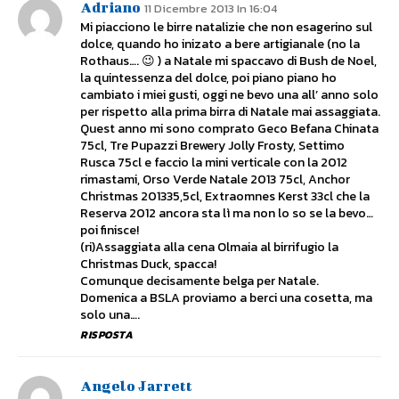
Adriano
11 Dicembre 2013 In 16:04
Mi piacciono le birre natalizie che non esagerino sul
dolce, quando ho inizato a bere artigianale (no la
Rothaus…. 😉 ) a Natale mi spaccavo di Bush de Noel,
la quintessenza del dolce, poi piano piano ho
cambiato i miei gusti, oggi ne bevo una all’ anno solo
per rispetto alla prima birra di Natale mai assaggiata.
Quest anno mi sono comprato Geco Befana Chinata
75cl, Tre Pupazzi Brewery Jolly Frosty, Settimo
Rusca 75cl e faccio la mini verticale con la 2012
rimastami, Orso Verde Natale 2013 75cl, Anchor
Christmas 201335,5cl, Extraomnes Kerst 33cl che la
Reserva 2012 ancora sta lì ma non lo so se la bevo…
poi finisce!
(ri)Assaggiata alla cena Olmaia al birrifugio la
Christmas Duck, spacca!
Comunque decisamente belga per Natale.
Domenica a BSLA proviamo a berci una cosetta, ma
solo una….
RISPOSTA
Angelo Jarrett