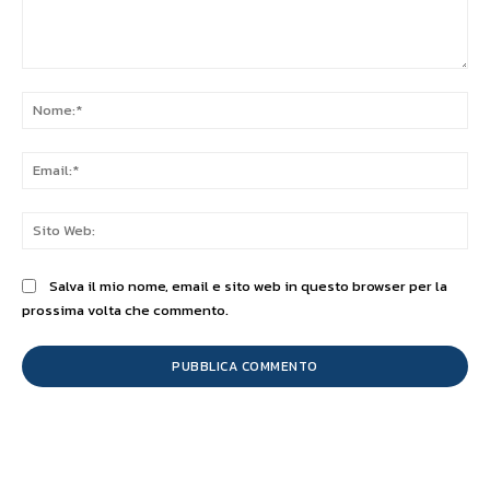
Commento:
No
Ema
Sit
We
Salva il mio nome, email e sito web in questo browser per la
prossima volta che commento.