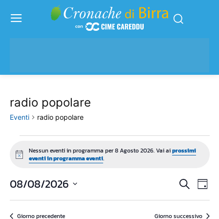
radio popolare
Eventi
radio popolare
Eventi
Nessun eventi in programma per 8 Agosto 2026. Vai ai
prossimi
Notice
eventi in programma eventi
.
for
8
08/08/2026
Eve
Eventi
Cerca
Giorn
Vis
Seleziona
Agosto
Ricerc
la
Nav
2026
Giorno precedente
Giorno successivo
data.