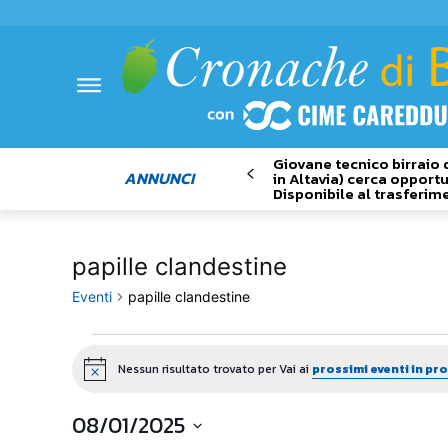
Giovane tecnico birraio 
ANNUNCI
in Altavia) cerca opportu
Disponibile al trasferim
papille clandestine
Eventi
papille clandestine
Eventi
Nessun risultato trovato per Vai ai
prossimi eventi in p
Notice
08/01/2025