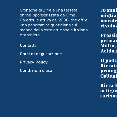
Cronache di Birra è una testata
30 anni
online sponsorizzata da Cime
migliai
Careddu e attiva dal 2008, che offre
murale 
una panoramica quotidiana sul
rivoluz
mondo della birra artigianale italiana
e straniera.
Prossi
prima d
Contatti
Malto, 
Acido A
Corsi di degustazione
Il podc
Privacy Policy
Birra t
Condizioni d’uso
protag
Gallag
Birra i
artigi
turism