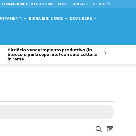
CERCA
FORMAZIONE PER LE AZIENDE
SHOP
CONTATTI
UNTAMENTI
BIRRA IERI E OGGI
DOVE BERE
Birrificio vende impianto produttivo (in
blocco o parti separate) con sala cottura
in rame
Evento
Eventi
Cerca
Mese