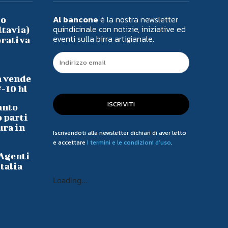
Al bancone
è la nostra newsletter
io
quindicinale con notizie, iniziative ed
ltavia)
eventi sulla birra artigianale.
orativa
a vende
7-10 hl
ISCRIVITI
anto
o parti
ura in
Iscrivendoti alla newsletter dichiari di aver letto
e accettare
i termini e le condizioni d'uso
.
 Agenti
talia
Loading...