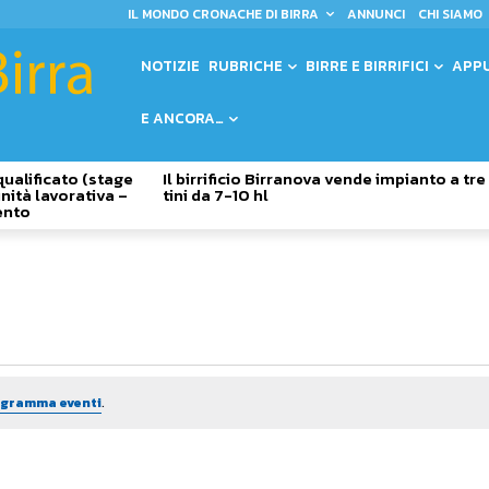
IL MONDO CRONACHE DI BIRRA
ANNUNCI
CHI SIAMO
NOTIZIE
RUBRICHE
BIRRE E BIRRIFICI
APP
E ANCORA…
qualificato (stage
Il birrificio Birranova vende impianto a tre
nità lavorativa –
tini da 7-10 hl
ento
rogramma eventi
.