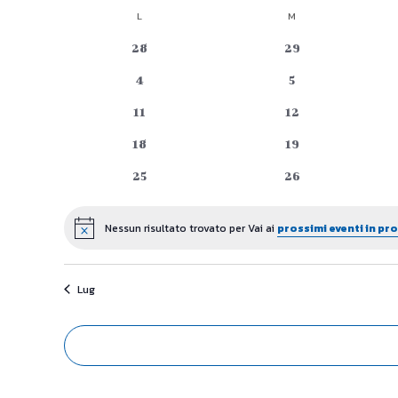
Seleziona
L
LUNEDÌ
M
MARTEDÌ
Calendario
la
data.
0
0
28
29
di
eventi
eventi
0
0
4
5
Eventi
eventi
eventi
0
0
11
12
eventi
eventi
0
0
18
19
eventi
eventi
0
0
25
26
eventi
eventi
Nessun risultato trovato per Vai ai
prossimi eventi in p
Notice
Lug