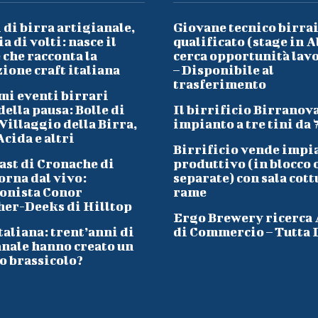
 di birra artigianale,
Giovane tecnico birra
a di volti: nasce il
qualificato (stage in A
che racconta la
cerca opportunità lav
ione craft italiana
– Disponibile al
trasferimento
mi eventi birrari
ella pausa: Bolle di
Il birrificio Birranov
Villaggio della Birra,
impianto a tre tini da 
cida e altri
Birrificio vende impi
ast di Cronache di
produttivo (in blocco 
orna dal vivo:
separate) con sala cott
onista Conor
rame
her-Deeks di Hilltop
Ergo Brewery ricerca
taliana: trent’anni di
di Commercio – Tutta I
anale hanno creato un
o brassicolo?