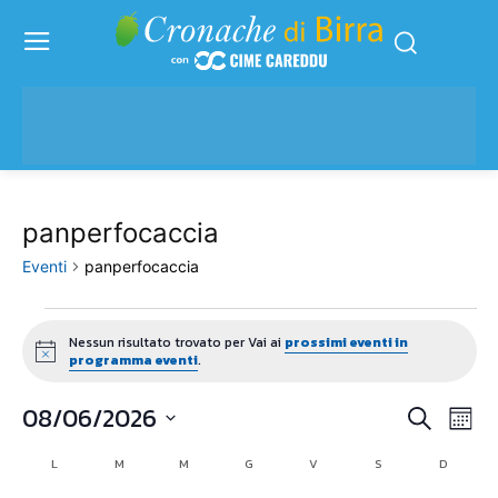
panperfocaccia
Eventi
panperfocaccia
Eventi
Nessun risultato trovato per Vai ai
prossimi eventi in
Notice
programma eventi
.
08/06/2026
Eve
Eventi
Cerca
Mese
Vis
Seleziona
Ricerc
L
LUNEDÌ
M
MARTEDÌ
M
MERCOLEDÌ
G
GIOVEDÌ
V
VENERDÌ
S
SABATO
D
DOMENI
Calendario
la
Nav
data.