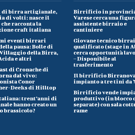
 di birra artigianale,
Birrificio in provinci
a di volti: nasce il
Varese cerca una figur
che racconta la
assistente birraio e
ione craft italiana
cantiniere
mi eventi birrari
Giovane tecnico birra
ella pausa: Bolle di
qualificato (stage in A
Villaggio della Birra,
cerca opportunità lav
cida e altri
– Disponibile al
trasferimento
ast di Cronache di
orna dal vivo:
Il birrificio Birranov
onista Conor
impianto a tre tini da 
her-Deeks di Hilltop
Birrificio vende impi
taliana: trent’anni di
produttivo (in blocco 
anale hanno creato un
separate) con sala cott
o brassicolo?
rame