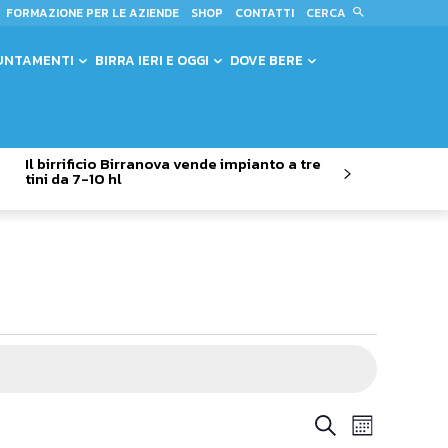
CERCA
FORMAZIONE PER LE AZIENDE
SHOP
CONTATTI
UNTAMENTI
BIRRA IERI E OGGI
DOVE BERE
Il birrificio Birranova vende impianto a tre
tini da 7-10 hl
Evento
Eventi
Cerca
Mese