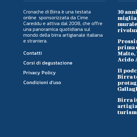
Cronache di Birra è una testata
30 anni
online sponsorizzata da Cime
migliai
Careddu e attiva dal 2008, che offre
murale 
una panoramica quotidiana sul
rivoluz
mondo della birra artigianale italiana
e straniera.
Prossi
prima d
Contatti
Malto, 
Acido A
Corsi di degustazione
Il podc
Privacy Policy
Birra t
Condizioni d’uso
protag
Gallag
Birra i
artigi
turism