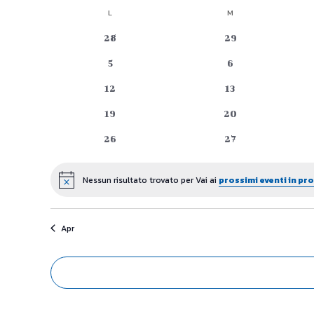
Seleziona
L
LUNEDÌ
M
MARTEDÌ
Calendario
la
data.
0
0
28
29
di
eventi
eventi
0
0
5
6
Eventi
eventi
eventi
0
0
12
13
eventi
eventi
0
0
19
20
eventi
eventi
0
0
26
27
eventi
eventi
Nessun risultato trovato per Vai ai
prossimi eventi in p
Notice
Apr