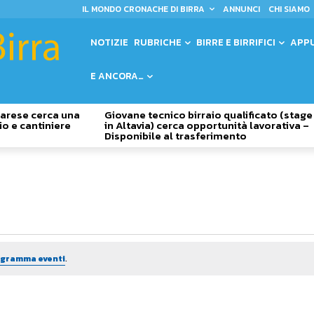
IL MONDO CRONACHE DI BIRRA
ANNUNCI
CHI SIAMO
NOTIZIE
RUBRICHE
BIRRE E BIRRIFICI
APP
E ANCORA…
 Varese cerca una
Giovane tecnico birraio qualificato (stage
io e cantiniere
in Altavia) cerca opportunità lavorativa –
Disponibile al trasferimento
rogramma eventi
.