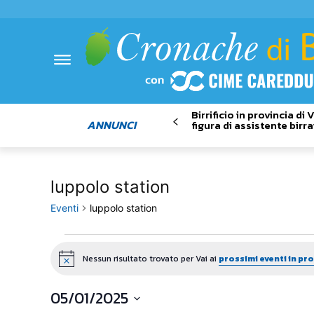
Birrificio in provincia di
ANNUNCI
figura di assistente birra
luppolo station
Eventi
luppolo station
Eventi
Nessun risultato trovato per Vai ai
prossimi eventi in p
Notice
05/01/2025