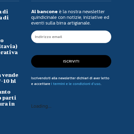
Al bancone
è la nostra newsletter
a di
quindicinale con notizie, iniziative ed
a di
eventi sulla birra artigianale.
io
ltavia)
orativa
ISCRIVITI
a vende
Iscrivendoti alla newsletter dichiari di aver letto
7-10 hl
e accettare
i termini e le condizioni d'uso
.
anto
o parti
ura in
Loading...