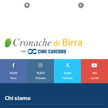
31,014
15,674
6,014
323
Fans
Follower
Follower
Iscritti
Chi siamo