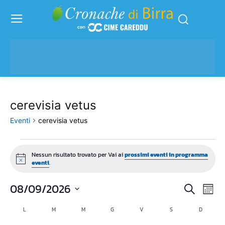
cerevisia vetus
Eventi
cerevisia vetus
Eventi
Nessun risultato trovato per Vai ai
prossimi eventi in programma
Notice
eventi
.
08/09/2026
Eve
Eventi
Cerca
Mese
Vis
Seleziona
Ricerc
L
LUNEDÌ
M
MARTEDÌ
M
MERCOLEDÌ
G
GIOVEDÌ
V
VENERDÌ
S
SABATO
D
DOMENI
Calendario
la
Nav
data.