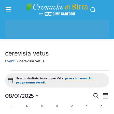
cerevisia vetus
Eventi
cerevisia vetus
Eventi
Nessun risultato trovato per Vai ai
prossimi eventi in
Notice
programma eventi
.
08/01/2025
Eve
Eventi
Cerca
Mese
Vis
Seleziona
Ricerc
L
LUNEDÌ
M
MARTEDÌ
M
MERCOLEDÌ
G
GIOVEDÌ
V
VENERDÌ
S
SABATO
D
DOMENI
Calendario
la
Nav
data.