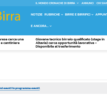
IL MONDO CRONACHE DI BIRRA
ANNUNCI
CHI SIA
NOTIZIE
RUBRICHE
BIRRE E BIRRIFICI
APPUN
E ANCORA…
Varese cerca una
Giovane tecnico birraio qualificato (stage in
o e cantiniere
Altavia) cerca opportunità lavorativa –
Disponibile al trasferimento
mi eventi in programma eventi
.