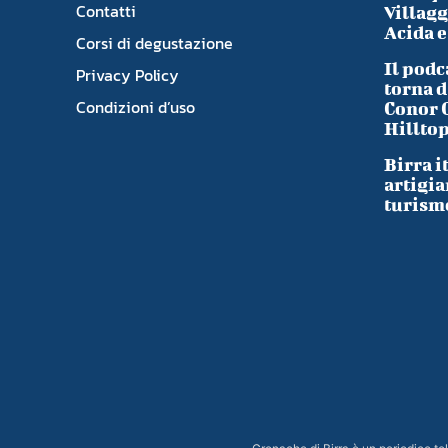
Contatti
Villagg
Acida e
Corsi di degustazione
Il podc
Privacy Policy
torna d
Condizioni d’uso
Conor 
Hillto
Birra i
artigia
turism