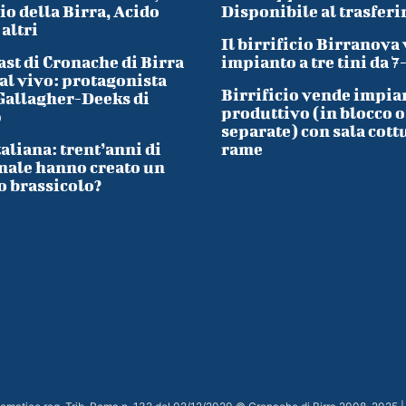
io della Birra, Acido
Disponibile al trasfer
 altri
Il birrificio Birranova
ast di Cronache di Birra
impianto a tre tini da 7
al vivo: protagonista
Birrificio vende impia
Gallagher-Deeks di
produttivo (in blocco o
p
separate) con sala cott
taliana: trent’anni di
rame
nale hanno creato un
o brassicolo?