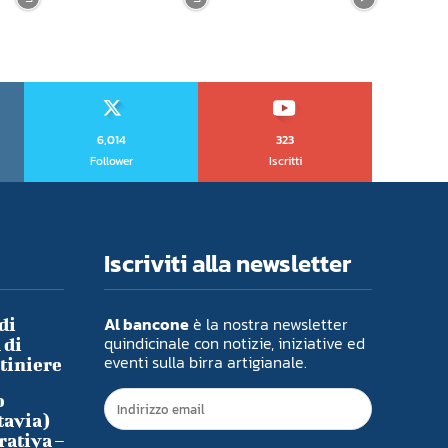
6,014
323
Follower
Iscritti
Iscriviti alla newsletter
Al bancone
è la nostra newsletter
di
quindicinale con notizie, iniziative ed
 di
eventi sulla birra artigianale.
ntiniere
o
tavia)
rativa –