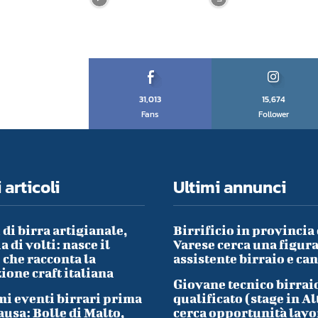
31,013
15,674
Fans
Follower
 articoli
Ultimi annunci
 di birra artigianale,
Birrificio in provincia 
a di volti: nasce il
Varese cerca una figura
che racconta la
assistente birraio e ca
ione craft italiana
Giovane tecnico birrai
i eventi birrari prima
qualificato (stage in Al
ausa: Bolle di Malto,
cerca opportunità lavo