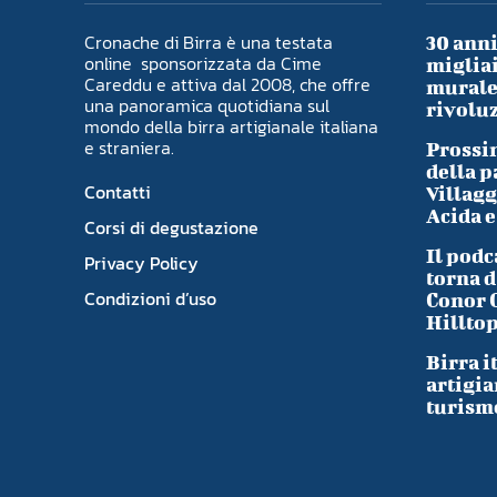
Cronache di Birra è una testata
30 anni
online sponsorizzata da Cime
migliai
Careddu e attiva dal 2008, che offre
murale 
una panoramica quotidiana sul
rivoluz
mondo della birra artigianale italiana
e straniera.
Prossim
della p
Contatti
Villagg
Acida e
Corsi di degustazione
Il podc
Privacy Policy
torna d
Condizioni d’uso
Conor 
Hillto
Birra i
artigia
turism