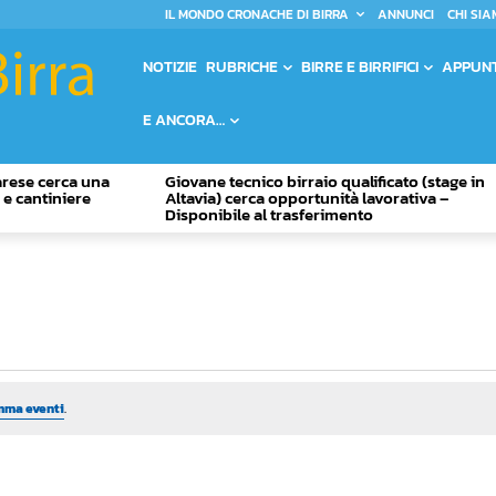
IL MONDO CRONACHE DI BIRRA
ANNUNCI
CHI SIA
NOTIZIE
RUBRICHE
BIRRE E BIRRIFICI
APPUN
E ANCORA…
Varese cerca una
Giovane tecnico birraio qualificato (stage in
o e cantiniere
Altavia) cerca opportunità lavorativa –
Disponibile al trasferimento
mma eventi
.