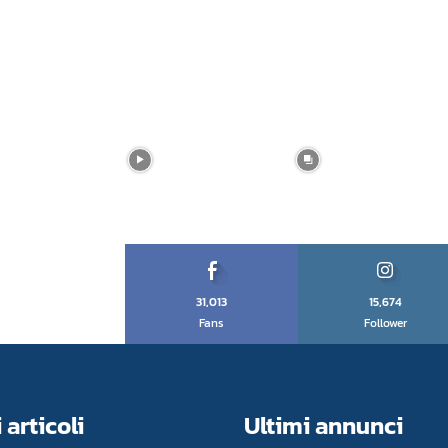
31,013
15,674
Fans
Follower
 articoli
Ultimi annunci