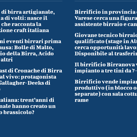
 di birra artigianale,
Birrificio in provincia 
a di volti: nasce il
Varese cerca una figura
che racconta la
assistente birraio e ca
ione craft italiana
Giovane tecnico birrai
i eventi birrari prima
qualificato (stage in Al
ausa: Bolle di Malto,
cerca opportunità lavo
io della Birra, Acido
Disponibile al trasfer
 altri
Il birrificio Birranova
ast di Cronache di Birra
impianto a tre tini da 7
al vivo: protagonista
Birrificio vende impia
Gallagher-Deeks di
produttivo (in blocco o
p
separate) con sala cott
taliana: trent’anni di
rame
nale hanno creato un
o brassicolo?