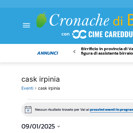
Birrificio in provincia di 
ANNUNCI
figura di assistente birrai
cask irpinia
Eventi
cask irpinia
Eventi
Nessun risultato trovato per Vai ai
prossimi eventi in progra
Notice
09/01/2025