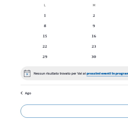
Seleziona
L
LUNEDÌ
M
MARTEDÌ
Calendario
la
data.
0
0
1
2
di
eventi
eventi
0
0
8
9
Eventi
eventi
eventi
0
0
15
16
eventi
eventi
0
0
22
23
eventi
eventi
0
0
29
30
eventi
eventi
Nessun risultato trovato per Vai ai
prossimi eventi in progra
Notice
Ago