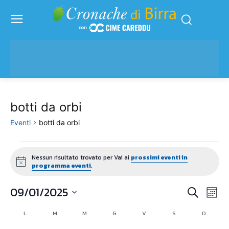
botti da orbi
Eventi
botti da orbi
Eventi
Nessun risultato trovato per Vai ai
prossimi eventi in
Notice
programma eventi
.
09/01/2025
Eve
Eventi
Cerca
Mese
Vis
Seleziona
Ricerc
L
LUNEDÌ
M
MARTEDÌ
M
MERCOLEDÌ
G
GIOVEDÌ
V
VENERDÌ
S
SABATO
D
DOMENI
Calendario
la
Nav
data.