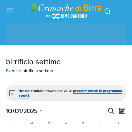
birrificio settimo
Eventi
birrificio settimo
Eventi
Nessun risultato trovato per Vai ai
prossimi eventi in programma
Notice
eventi
.
10/01/2025
Eve
Eventi
Cerca
Mese
Vis
Seleziona
Ricerc
L
LUNEDÌ
M
MARTEDÌ
M
MERCOLEDÌ
G
GIOVEDÌ
V
VENERDÌ
S
SABATO
D
DOMENI
Calendario
la
Nav
data.