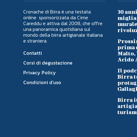
Cronache di Birra è una testata
30 anni
online sponsorizzata da Cime
migliai
Careddu e attiva dal 2008, che offre
murale 
una panoramica quotidiana sul
rivoluz
mondo della birra artigianale italiana
e straniera.
Prossi
prima d
Contatti
Malto, 
Acido A
Corsi di degustazione
Il podc
Privacy Policy
Birra t
Condizioni d’uso
protag
Gallag
Birra i
artigi
turism