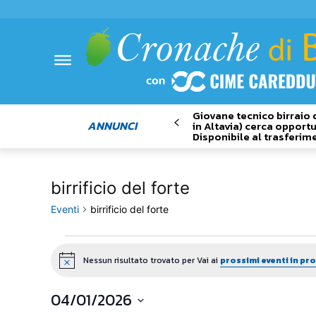
Giovane tecnico birraio 
ANNUNCI
in Altavia) cerca opportu
Disponibile al trasferim
birrificio del forte
Eventi
birrificio del forte
Eventi
Nessun risultato trovato per Vai ai
prossimi eventi in p
Notice
04/01/2026