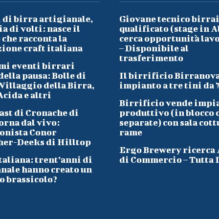
 di birra artigianale,
Giovane tecnico birra
a di volti: nasce il
qualificato (stage in A
che racconta la
cerca opportunità lav
ione craft italiana
– Disponibile al
trasferimento
mi eventi birrari
ella pausa: Bolle di
Il birrificio Birranov
Villaggio della Birra,
impianto a tre tini da 
cida e altri
Birrificio vende impi
ast di Cronache di
produttivo (in blocco 
orna dal vivo:
separate) con sala cott
onista Conor
rame
her-Deeks di Hilltop
Ergo Brewery ricerca
taliana: trent’anni di
di Commercio – Tutta I
anale hanno creato un
o brassicolo?