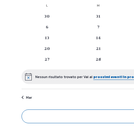
Seleziona
L
LUNEDÌ
M
MARTEDÌ
Calendario
la
data.
0
0
30
31
di
eventi
eventi
0
0
6
7
Eventi
eventi
eventi
0
0
13
14
eventi
eventi
0
0
20
21
eventi
eventi
0
0
27
28
eventi
eventi
Nessun risultato trovato per Vai ai
prossimi eventi in p
Notice
Mar