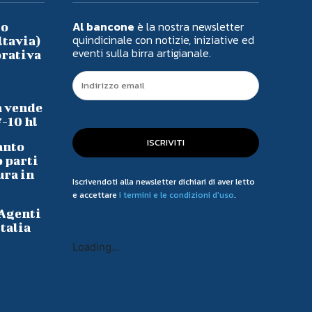
Al bancone
è la nostra newsletter
io
quindicinale con notizie, iniziative ed
ltavia)
eventi sulla birra artigianale.
orativa
a vende
7-10 hl
ISCRIVITI
anto
o parti
ura in
Iscrivendoti alla newsletter dichiari di aver letto
e accettare
i termini e le condizioni d'uso
.
 Agenti
talia
Loading...