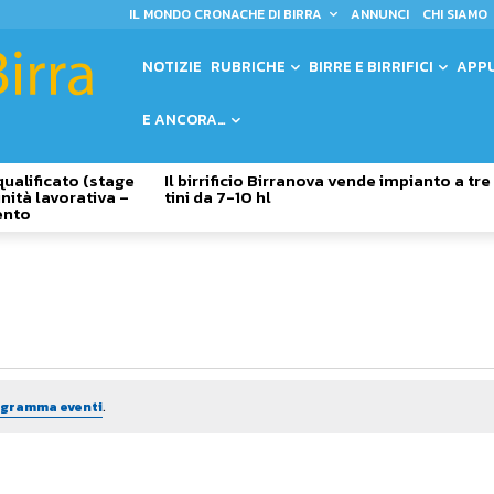
IL MONDO CRONACHE DI BIRRA
ANNUNCI
CHI SIAMO
NOTIZIE
RUBRICHE
BIRRE E BIRRIFICI
APP
E ANCORA…
qualificato (stage
Il birrificio Birranova vende impianto a tre
nità lavorativa –
tini da 7-10 hl
ento
rogramma eventi
.