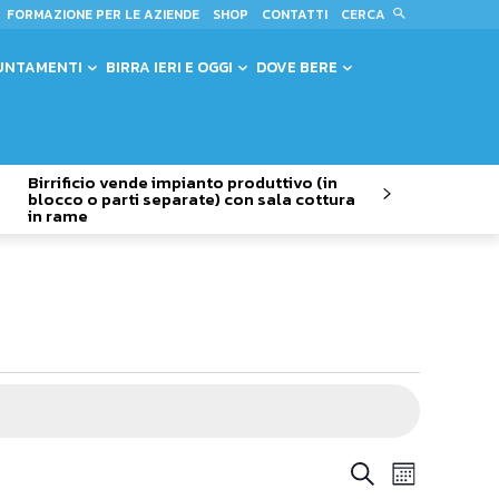
CERCA
FORMAZIONE PER LE AZIENDE
SHOP
CONTATTI
UNTAMENTI
BIRRA IERI E OGGI
DOVE BERE
Birrificio vende impianto produttivo (in
blocco o parti separate) con sala cottura
in rame
Evento
Eventi
Cerca
Mese