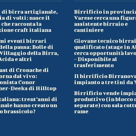
 di birra artigianale,
Birrificio in provinci
a di volti: nasce il
Varese cerca una figur
che racconta la
assistente birraio e
ione craft italiana
cantiniere
mi eventi birrari
Giovane tecnico birra
ella pausa: Bolle di
qualificato (stage in A
Villaggio della Birra,
cerca opportunità lav
cida e altri
– Disponibile al
trasferimento
ast di Cronache di
orna dal vivo:
Il birrificio Birranov
onista Conor
impianto a tre tini da 
her-Deeks di Hilltop
Birrificio vende impi
taliana: trent’anni di
produttivo (in blocco 
anale hanno creato un
separate) con sala cott
o brassicolo?
rame