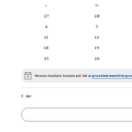
Seleziona
L
LUNEDÌ
M
MARTEDÌ
Calendario
la
data.
0
0
27
28
di
eventi
eventi
0
0
4
5
Eventi
eventi
eventi
0
0
11
12
eventi
eventi
0
0
18
19
eventi
eventi
0
0
25
26
eventi
eventi
Nessun risultato trovato per Vai ai
prossimi eventi in p
Notice
Apr