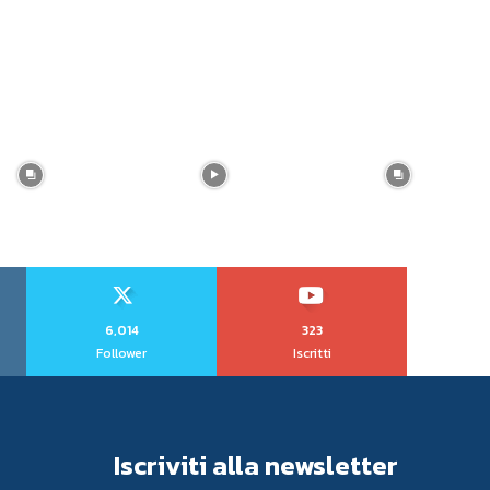
6,014
323
Follower
Iscritti
Iscriviti alla newsletter