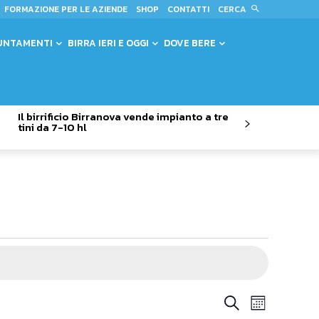
CERCA
FORMAZIONE PER LE AZIENDE
SHOP
CONTATTI
UNTAMENTI
BIRRA IERI E OGGI
DOVE BERE
Il birrificio Birranova vende impianto a tre
tini da 7-10 hl
Evento
Eventi
Cerca
Mese