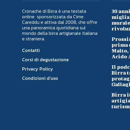
Cronache di Birra è una testata
30 anni
online sponsorizzata da Cime
migliai
Careddu e attiva dal 2008, che offre
murale 
una panoramica quotidiana sul
rivoluz
mondo della birra artigianale italiana
e straniera.
Prossi
prima d
Contatti
Malto, 
Acido A
Corsi di degustazione
Il podc
Privacy Policy
Birra t
Condizioni d’uso
protag
Gallag
Birra i
artigi
turism