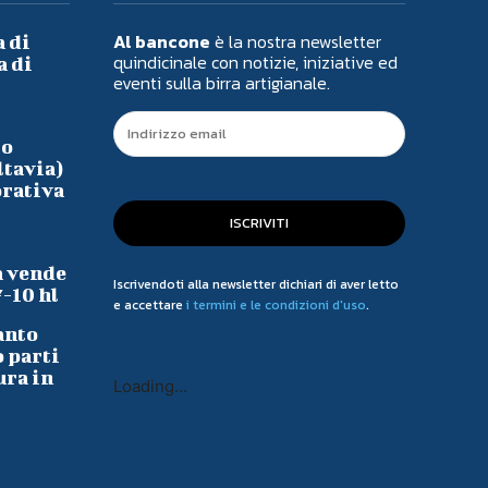
Al bancone
è la nostra newsletter
a di
quindicinale con notizie, iniziative ed
a di
eventi sulla birra artigianale.
io
ltavia)
orativa
ISCRIVITI
a vende
Iscrivendoti alla newsletter dichiari di aver letto
7-10 hl
e accettare
i termini e le condizioni d'uso
.
anto
o parti
ura in
Loading...