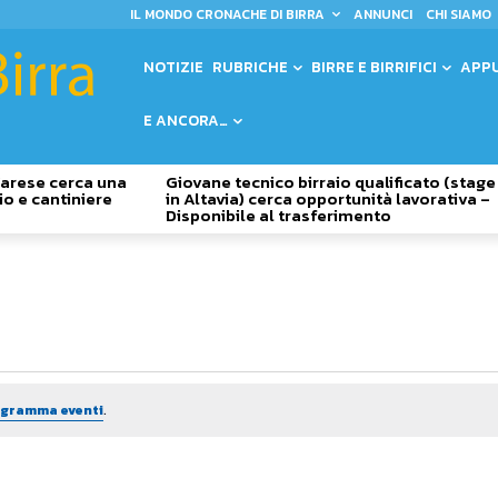
IL MONDO CRONACHE DI BIRRA
ANNUNCI
CHI SIAMO
NOTIZIE
RUBRICHE
BIRRE E BIRRIFICI
APP
E ANCORA…
 Varese cerca una
Giovane tecnico birraio qualificato (stage
io e cantiniere
in Altavia) cerca opportunità lavorativa –
Disponibile al trasferimento
rogramma eventi
.