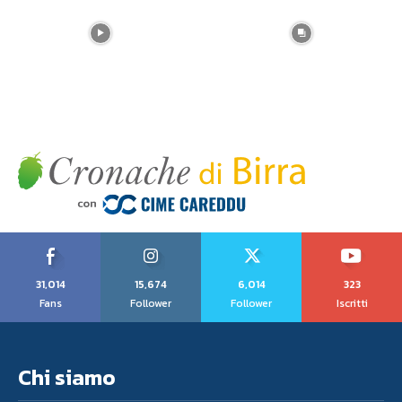
31,014
15,674
6,014
323
Fans
Follower
Follower
Iscritti
Chi siamo