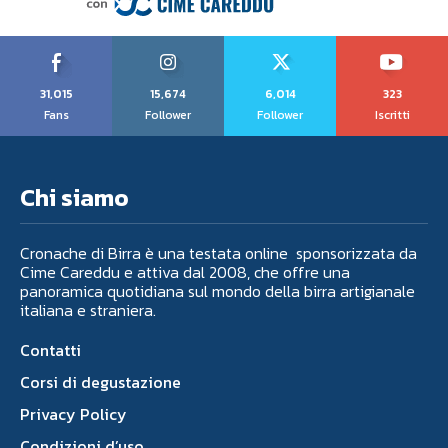
31,015
15,674
6,014
323
Fans
Follower
Follower
Iscritti
Chi siamo
Cronache di Birra è una testata online sponsorizzata da
Cime Careddu e attiva dal 2008, che offre una
panoramica quotidiana sul mondo della birra artigianale
italiana e straniera.
Contatti
Corsi di degustazione
Privacy Policy
Condizioni d’uso