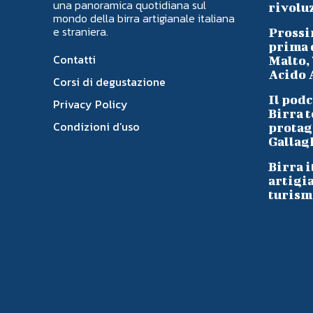
una panoramica quotidiana sul
rivoluz
mondo della birra artigianale italiana
e straniera.
Prossi
prima d
Contatti
Malto, 
Acido A
Corsi di degustazione
Il podc
Privacy Policy
Birra t
Condizioni d’uso
protag
Gallag
Birra i
artigi
turism