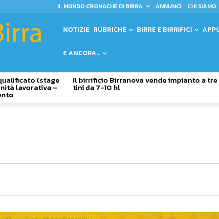
IL MONDO CRONACHE DI BIRRA
ANNUNCI
CHI SIAMO
NOTIZIE
RUBRICHE
BIRRE E BIRRIFICI
APP
E ANCORA…
qualificato (stage
Il birrificio Birranova vende impianto a tre
nità lavorativa –
tini da 7-10 hl
ento