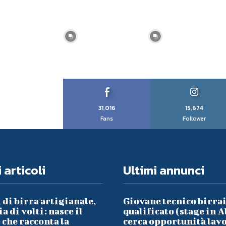
31,016
15,674
Fans
Follower
 articoli
Ultimi annunci
 di birra artigianale,
Giovane tecnico birra
a di volti: nasce il
qualificato (stage in A
che racconta la
cerca opportunità lav