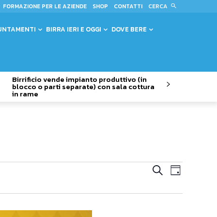
CERCA
FORMAZIONE PER LE AZIENDE
SHOP
CONTATTI
UNTAMENTI
BIRRA IERI E OGGI
DOVE BERE
Birrificio vende impianto produttivo (in
blocco o parti separate) con sala cottura
in rame
Evento
Eventi
Cerca
Giorno
Viste
Ricerca
Navigaz
e