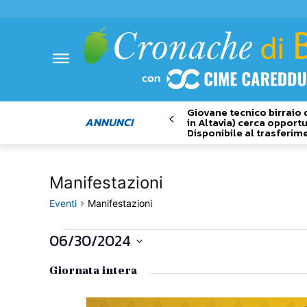
Giovane tecnico birraio 
ANNUNCI
in Altavia) cerca opportu
Disponibile al trasferim
Manifestazioni
Eventi
Manifestazioni
06/30/2024
Eventi
Seleziona
for
Giornata intera
la
data.
30