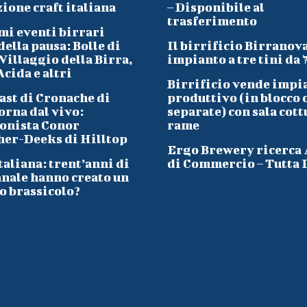
ione craft italiana
– Disponibile al
trasferimento
mi eventi birrari
ella pausa: Bolle di
Il birrificio Birranov
Villaggio della Birra,
impianto a tre tini da 
cida e altri
Birrificio vende impi
ast di Cronache di
produttivo (in blocco 
orna dal vivo:
separate) con sala cott
onista Conor
rame
her-Deeks di Hilltop
Ergo Brewery ricerca
taliana: trent’anni di
di Commercio – Tutta I
anale hanno creato un
o brassicolo?