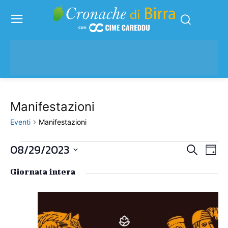
Manifestazioni
Eventi
Manifestazioni
08/29/2023
Eventi
Eve
Eventi
Cerca
Giorn
Vis
Seleziona
for
Ricerc
Giornata intera
la
Nav
data.
29
e
Agosto
viste
2023