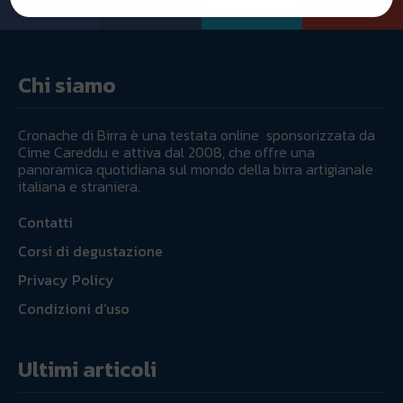
Fans
Follower
Follower
Iscritti
Chi siamo
Cronache di Birra è una testata online sponsorizzata da
Cime Careddu e attiva dal 2008, che offre una
panoramica quotidiana sul mondo della birra artigianale
italiana e straniera.
Contatti
Corsi di degustazione
Privacy Policy
Condizioni d’uso
Ultimi articoli