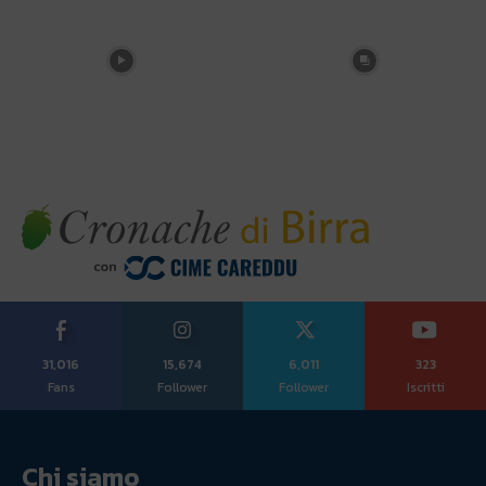
31,016
15,674
6,011
323
Fans
Follower
Follower
Iscritti
Chi siamo