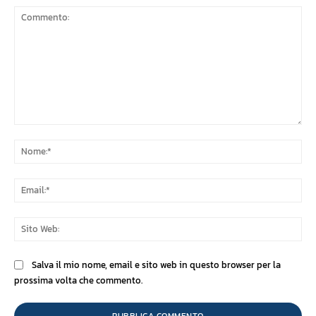
Commento:
No
Ema
Sit
We
Salva il mio nome, email e sito web in questo browser per la
prossima volta che commento.