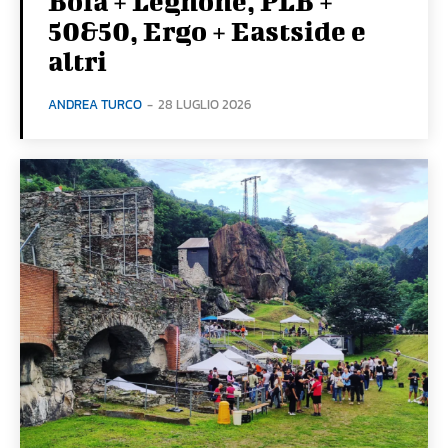
Boia + Legnone, PLB +
50&50, Ergo + Eastside e
altri
ANDREA TURCO
-
28 LUGLIO 2026