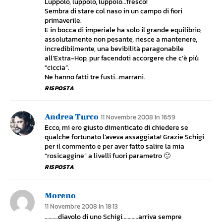
Luppolo, luppolo, luppolo…fresco!
Sembra di stare col naso in un campo di fiori
primaverile.
E in bocca di imperiale ha solo il grande equilibrio,
assolutamente non pesante, riesce a mantenere,
incredibilmente, una bevibilità paragonabile
all’Extra-Hop, pur facendoti accorgere che c’è più
“ciccia”.
Ne hanno fatti tre fusti…marrani.
RISPOSTA
Andrea Turco
11 Novembre 2008 In 16:59
Ecco, mi ero giusto dimenticato di chiedere se
qualche fortunato l’aveva assaggiata! Grazie Schigi
per il commento e per aver fatto salire la mia
“rosicaggine” a livelli fuori parametro 🙂
RISPOSTA
Moreno
11 Novembre 2008 In 18:13
……….diavolo di uno Schigi…………arriva sempre