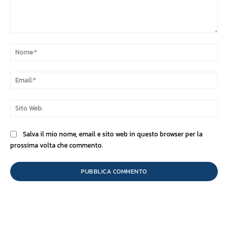
Commento:
No
Ema
Sit
We
Salva il mio nome, email e sito web in questo browser per la
prossima volta che commento.