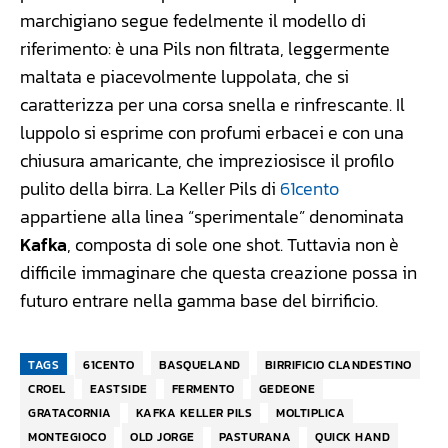
marchigiano segue fedelmente il modello di
riferimento: è una Pils non filtrata, leggermente
maltata e piacevolmente luppolata, che si
caratterizza per una corsa snella e rinfrescante. Il
luppolo si esprime con profumi erbacei e con una
chiusura amaricante, che impreziosisce il profilo
pulito della birra. La Keller Pils di
61cento
appartiene alla linea “sperimentale” denominata
Kafka
, composta di sole one shot. Tuttavia non è
difficile immaginare che questa creazione possa in
futuro entrare nella gamma base del birrificio.
TAGS
61CENTO
BASQUELAND
BIRRIFICIO CLANDESTINO
CROEL
EASTSIDE
FERMENTO
GEDEONE
GRATACORNIA
KAFKA KELLER PILS
MOLTIPLICA
MONTEGIOCO
OLD JORGE
PASTURANA
QUICK HAND