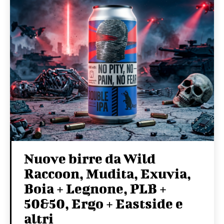
Nuove birre da Wild
Raccoon, Mudita, Exuvia,
Boia + Legnone, PLB +
50&50, Ergo + Eastside e
altri