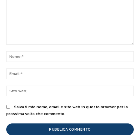
Commento:
No
Ema
Sit
We
Salva il mio nome, email e sito web in questo browser per la
prossima volta che commento.