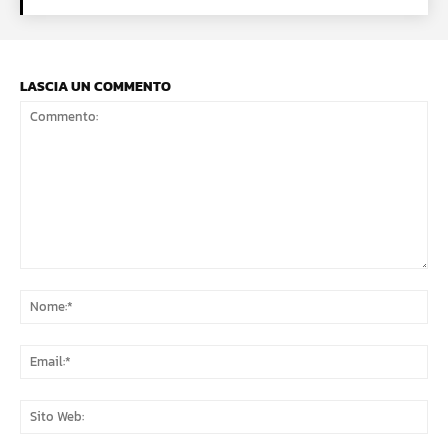
LASCIA UN COMMENTO
Commento:
No
Ema
Sit
We