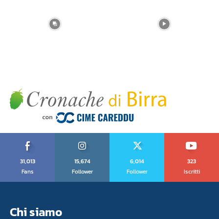
31,013
15,674
6,014
323
Fans
Follower
Follower
Iscritti
Chi siamo