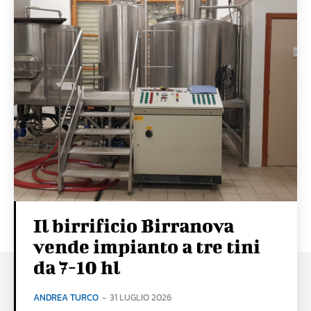
Il birrificio Birranova
vende impianto a tre tini
da 7-10 hl
ANDREA TURCO
-
31 LUGLIO 2026