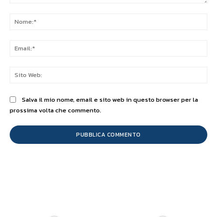
Commento:
No
Ema
Sit
We
Salva il mio nome, email e sito web in questo browser per la
prossima volta che commento.