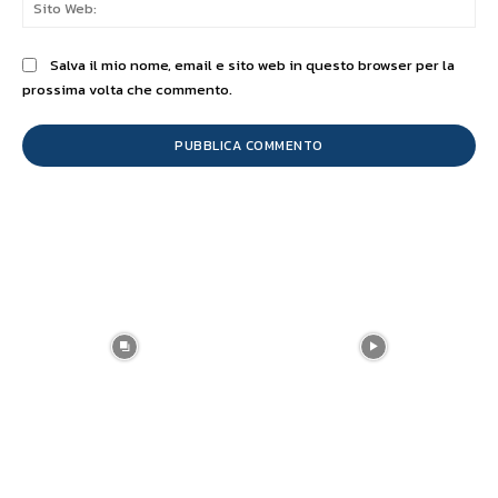
Sit
We
Salva il mio nome, email e sito web in questo browser per la
prossima volta che commento.