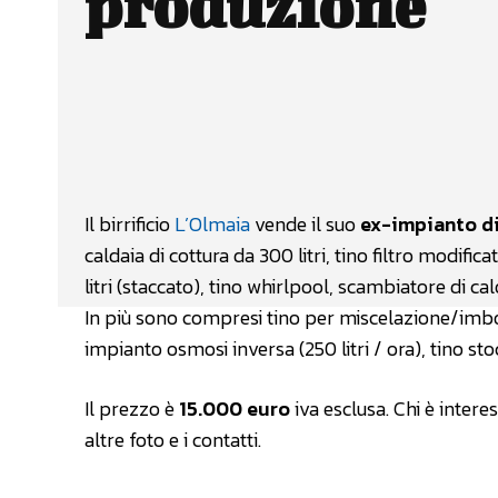
produzione
Facebook
Wh
CONDIVIDERE
Il birrificio
L’Olmaia
vende il suo
ex-impianto d
caldaia di cottura da 300 litri, tino filtro modific
litri (staccato), tino whirlpool, scambiatore di 
In più sono compresi tino per miscelazione/imbott
impianto osmosi inversa (250 litri / ora), tino st
Il prezzo è
15.000 euro
iva esclusa. Chi è inter
altre foto e i contatti.