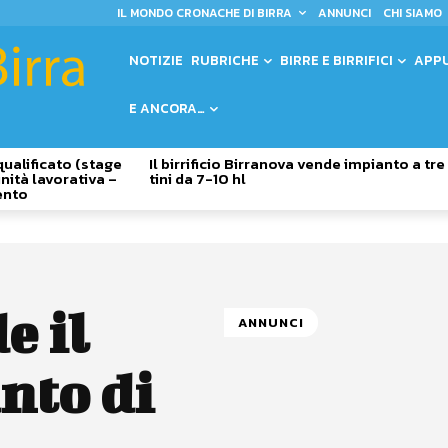
IL MONDO CRONACHE DI BIRRA
ANNUNCI
CHI SIAMO
NOTIZIE
RUBRICHE
BIRRE E BIRRIFICI
APP
E ANCORA…
qualificato (stage
Il birrificio Birranova vende impianto a tre
nità lavorativa –
tini da 7-10 hl
ento
e il
ANNUNCI
nto di