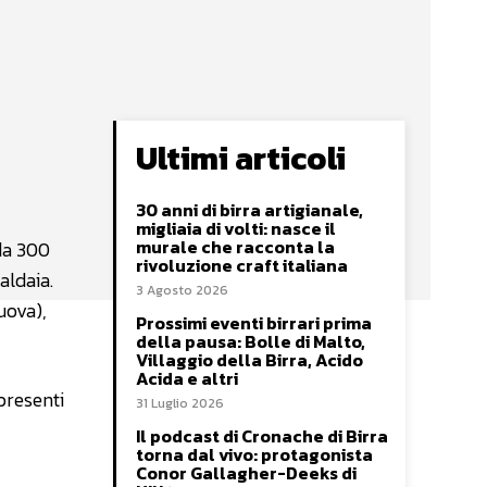
Ultimi articoli
30 anni di birra artigianale,
migliaia di volti: nasce il
murale che racconta la
 da 300
rivoluzione craft italiana
aldaia.
3 Agosto 2026
uova),
Prossimi eventi birrari prima
della pausa: Bolle di Malto,
Villaggio della Birra, Acido
Acida e altri
presenti
31 Luglio 2026
Il podcast di Cronache di Birra
torna dal vivo: protagonista
Conor Gallagher-Deeks di