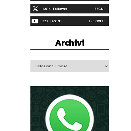
6,014
Follower
SEGUI
323
Iscritti
ISCRIVITI
Archivi