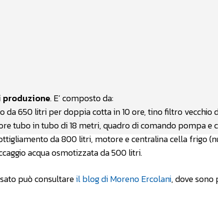
atsApp
Linkedin
X
i produzione
. E’ composto da:
ato da 650 litri per doppia cotta in 10 ore, tino filtro vecchio
calore tubo in tubo di 18 metri, quadro di comando pompa e c
igliamento da 800 litri, motore e centralina cella frigo (n
occaggio acqua osmotizzata da 500 litri.
essato può consultare
il blog di Moreno Ercolani
, dove sono 