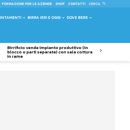
CERCA
FORMAZIONE PER LE AZIENDE
SHOP
CONTATTI
UNTAMENTI
BIRRA IERI E OGGI
DOVE BERE
Birrificio vende impianto produttivo (in
blocco o parti separate) con sala cottura
in rame