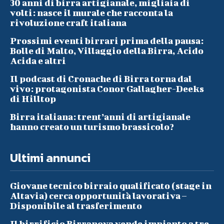
30 anni di birra artigianale, migliaia di
volti: nasce il murale che racconta la
rivoluzione craft italiana
Prossimi eventi birrari prima della pausa:
Bolle di Malto, Villaggio della Birra, Acido
Acida e altri
Il podcast di Cronache di Birra torna dal
vivo: protagonista Conor Gallagher-Deeks
di Hilltop
Birra italiana: trent’anni di artigianale
hanno creato un turismo brassicolo?
Ultimi annunci
Giovane tecnico birraio qualificato (stage in
Altavia) cerca opportunità lavorativa –
Disponibile al trasferimento
Il birrificio Birranova vende impianto a tre