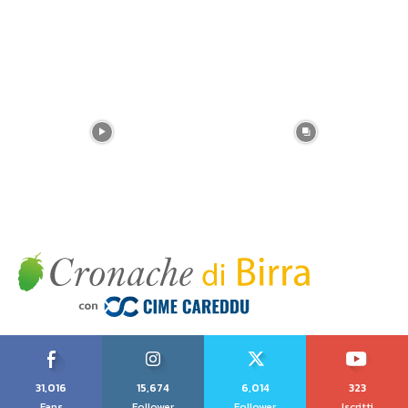
31,016
15,674
6,014
323
Fans
Follower
Follower
Iscritti