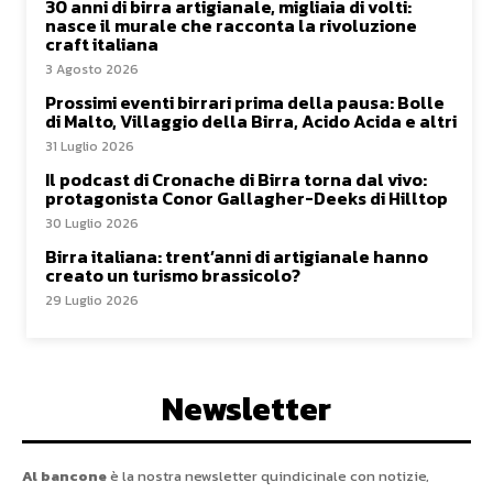
30 anni di birra artigianale, migliaia di volti:
nasce il murale che racconta la rivoluzione
craft italiana
3 Agosto 2026
Prossimi eventi birrari prima della pausa: Bolle
di Malto, Villaggio della Birra, Acido Acida e altri
31 Luglio 2026
Il podcast di Cronache di Birra torna dal vivo:
protagonista Conor Gallagher-Deeks di Hilltop
30 Luglio 2026
Birra italiana: trent’anni di artigianale hanno
creato un turismo brassicolo?
29 Luglio 2026
Newsletter
Al bancone
è la nostra newsletter quindicinale con notizie,