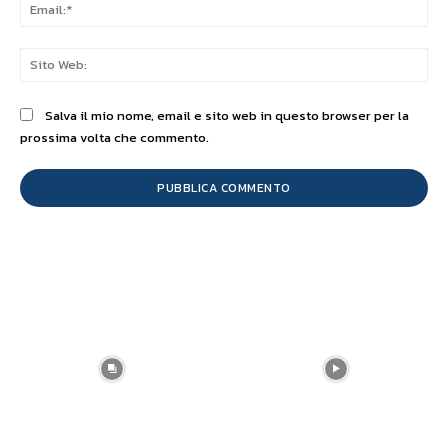
Ema
Sit
We
Salva il mio nome, email e sito web in questo browser per la
prossima volta che commento.