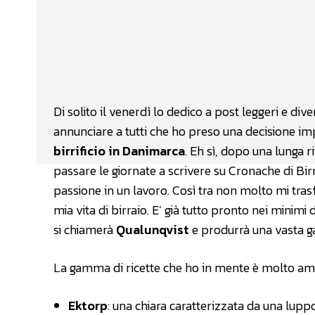
Facebook
Wh
CONDIVIDERE
Di solito il venerdì lo dedico a post leggeri e div
annunciare a tutti che ho preso una decisione i
birrificio in Danimarca
. Eh sì, dopo una lunga r
passare le giornate a scrivere su Cronache di Bir
passione in un lavoro. Così tra non molto mi tras
mia vita di birraio. E’ già tutto pronto nei minimi d
si chiamerà
Qualunqvist
e produrrà una vasta g
La gamma di ricette che ho in mente è molto ampi
Ektorp
: una chiara caratterizzata da una lup