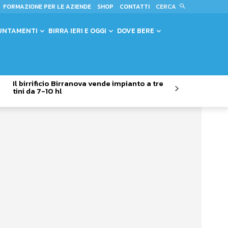
CERCA
FORMAZIONE PER LE AZIENDE
SHOP
CONTATTI
UNTAMENTI
BIRRA IERI E OGGI
DOVE BERE
Il birrificio Birranova vende impianto a tre
tini da 7-10 hl