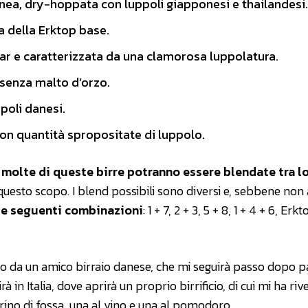
nea, dry-hoppata con luppoli giapponesi e thailandesi.
a della Erktop base.
nar e caratterizzata da una clamorosa luppolatura.
 senza malto d’orzo.
poli danesi.
 con quantità spropositate di luppolo.
e
molte di queste birre potranno essere blendate tra l
uesto scopo. I blend possibili sono diversi e, sebbene non
le seguenti combinazioni
: 1 + 7, 2 + 3, 5 + 8, 1 + 4 + 6, Erkt
to da un amico birraio danese, che mi seguirà passo dopo p
rà in Italia, dove aprirà un proprio birrificio, di cui mi ha riv
corino di fossa, una al vino e una al pomodoro.