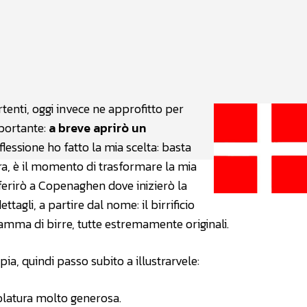
atsApp
Linkedin
X
ertenti, oggi invece ne approfitto per
mportante:
a breve aprirò un
iflessione ho fatto la mia scelta: basta
ra, è il momento di trasformare la mia
ferirò a Copenaghen dove inizierò la
ettagli, a partire dal nome: il birrificio
amma di birre, tutte estremamente originali.
a, quindi passo subito a illustrarvele:
polatura molto generosa.