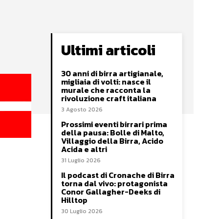
Ultimi articoli
30 anni di birra artigianale,
migliaia di volti: nasce il
murale che racconta la
rivoluzione craft italiana
3 Agosto 2026
Prossimi eventi birrari prima
della pausa: Bolle di Malto,
Villaggio della Birra, Acido
Acida e altri
31 Luglio 2026
Il podcast di Cronache di Birra
torna dal vivo: protagonista
Conor Gallagher-Deeks di
Hilltop
30 Luglio 2026