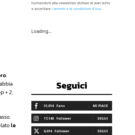
Iscrivendoti alla newsletter dichiari di aver letto
e accettare
i termini e le condizioni d'uso
.
Loading...
oro
.
Seguici
 abbia
op + 2,
31,014
Fans
MI PIACE
asso.
17,140
Follower
SEGUI
elato
le
6,014
Follower
SEGUI