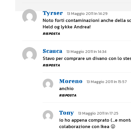
Tyrser
13 Maggio 2011 In 14:29
Noto forti contaminazioni anche della sc
Held og lykke Andrea!
RISPOSTA
Scauca
13 Maggio 2011 In 14:34
Stavo per comprare un divano con lo stes
RISPOSTA
Moreno
13 Maggio 2011 In 15:57
anchio
RISPOSTA
Tony
13 Maggio 2011 In 17:25
io ho appena comprato (…e montat
colaborazione con Ikea 😛