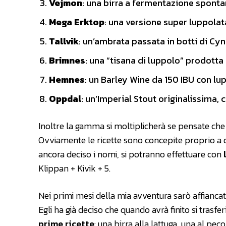
Vejmon
: una birra a fermentazione sponta
Mega Erktop
: una versione super luppolat
Tallvik
: un’ambrata passata in botti di Cy
Brimnes
: una “tisana di luppolo” prodotta
Hemnes
: un Barley Wine da 150 IBU con lup
Oppdal
: un’Imperial Stout originalissima,
Inoltre la gamma si moltiplicherà se pensate ch
Ovviamente le ricette sono concepite proprio a q
ancora deciso i nomi, si potranno effettuare con
Klippan + Kivik + 5.
Nei primi mesi della mia avventura sarò affianca
Egli ha già deciso che quando avrà finito si trasferi
prime ricette
: una birra alla lattuga, una al pe