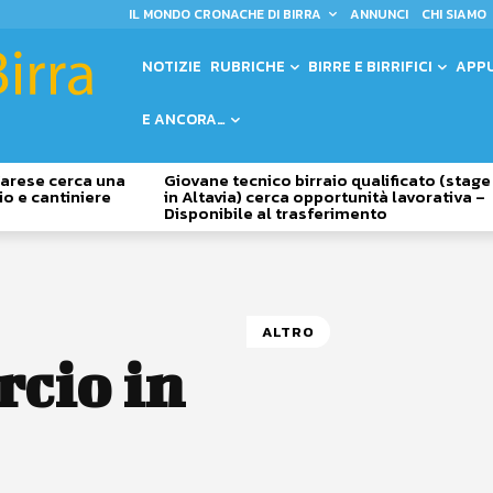
IL MONDO CRONACHE DI BIRRA
ANNUNCI
CHI SIAMO
NOTIZIE
RUBRICHE
BIRRE E BIRRIFICI
APP
E ANCORA…
 Varese cerca una
Giovane tecnico birraio qualificato (stage
io e cantiniere
in Altavia) cerca opportunità lavorativa –
Disponibile al trasferimento
ALTRO
rcio in