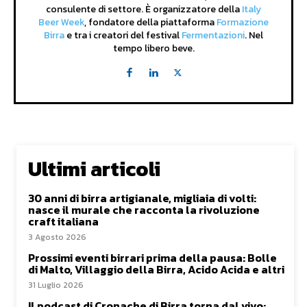
consulente di settore. È organizzatore della
Italy
Beer Week
, fondatore della piattaforma
Formazione
Birra
e tra i creatori del festival
Fermentazioni
. Nel
tempo libero beve.
Ultimi articoli
30 anni di birra artigianale, migliaia di volti:
nasce il murale che racconta la rivoluzione
craft italiana
3 Agosto 2026
Prossimi eventi birrari prima della pausa: Bolle
di Malto, Villaggio della Birra, Acido Acida e altri
31 Luglio 2026
Il podcast di Cronache di Birra torna dal vivo: