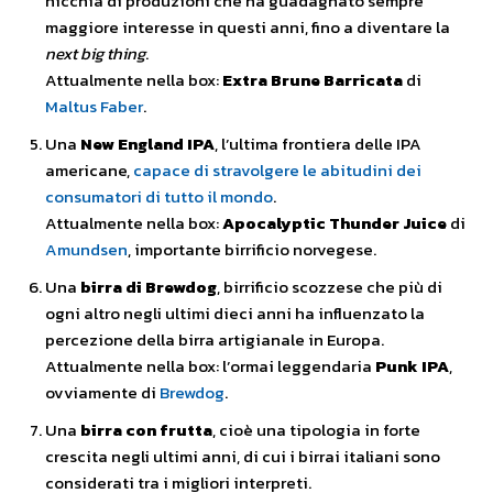
nicchia di produzioni che ha guadagnato sempre
maggiore interesse in questi anni, fino a diventare la
next big thing
.
Attualmente nella box:
Extra Brune Barricata
di
Maltus Faber
.
Una
New England IPA
, l’ultima frontiera delle IPA
americane,
capace di stravolgere le abitudini dei
consumatori di tutto il mondo
.
Attualmente nella box:
Apocalyptic Thunder Juice
di
Amundsen
, importante birrificio norvegese.
Una
birra di Brewdog
, birrificio scozzese che più di
ogni altro negli ultimi dieci anni ha influenzato la
percezione della birra artigianale in Europa.
Attualmente nella box: l’ormai leggendaria
Punk IPA
,
ovviamente di
Brewdog
.
Una
birra con frutta
, cioè una tipologia in forte
crescita negli ultimi anni, di cui i birrai italiani sono
considerati tra i migliori interpreti.