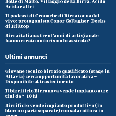
Bolle di Malto, Villaggio della Birra, Acido
Acida e altri
Il podcast di Cronache di Birra torna dal
vivo: protagonista Conor Gallagher-Deeks
di Hilltop
Birra italiana: trent’anni di artigianale
hanno creato un turismo brassicolo?
Ultimi annunci
Giovane tecnico birraio qualificato (stage in
Altavia) cerca opportunità lavorativa –
Disponibile al trasferimento
Il birrificio Birranova vende impianto a tre
tini da 7-10 hl
Birrificio vende impianto produttivo (in
blocco o parti separate) con sala cottura in
rame