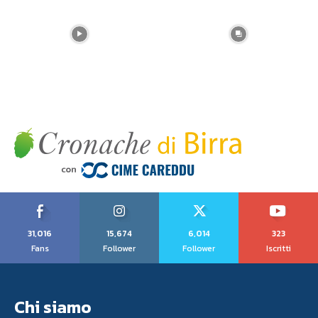
31,016
15,674
6,014
323
Fans
Follower
Follower
Iscritti
Chi siamo