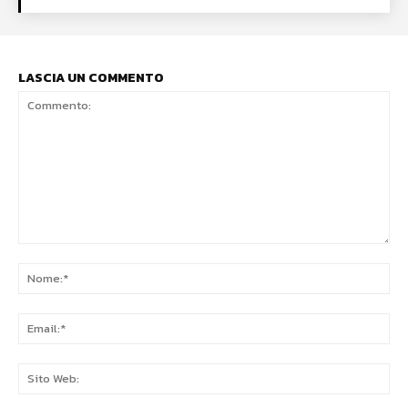
LASCIA UN COMMENTO
Commento:
No
Ema
Sit
We