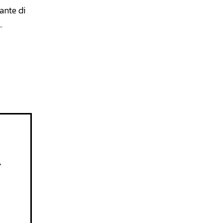
gante di
…
,