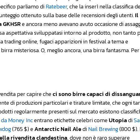
specifico parliamo di
Ratebeer
, che la inserì nella classifica d
nteggio ottenuto sulla base delle recensioni degli utenti.
Il
la GKHSR
e ancora meno avevano avuto occasione di assaggi
osa aspettativa sviluppatasi intorno al prodotto, non tanto 
a trading online, fugaci apparizioni in festival a tema e
birra misteriosa. O, meglio ancora, una birra fantasma. Per
vendita per capire che
ci sono birre capaci di dissanguar
te di produzioni particolari e tirature limitate, che ogni ta
odotti regolarmente presenti sul mercato esistono classific
a da Money Inc
entrano etichette celebri come
Utopia
di
Sa
wdog
(765 $) e
Antarctic Nail Ale
di
Nail Brewing
(800 $). 
lla rivendita clandestina
, dove non è raro superare