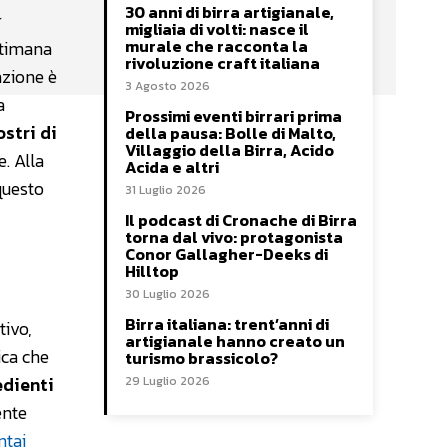
30 anni di birra artigianale,
r
migliaia di volti: nasce il
murale che racconta la
ttimana
rivoluzione craft italiana
zione è
3 Agosto 2026
a
Prossimi eventi birrari prima
stri di
della pausa: Bolle di Malto,
Villaggio della Birra, Acido
. Alla
Acida e altri
questo
31 Luglio 2026
Il podcast di Cronache di Birra
torna dal vivo: protagonista
Conor Gallagher-Deeks di
Hilltop
30 Luglio 2026
Birra italiana: trent’anni di
tivo,
artigianale hanno creato un
ica che
turismo brassicolo?
edienti
29 Luglio 2026
ente
ntai