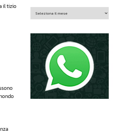
il tizio
ossono
l mondo
enza