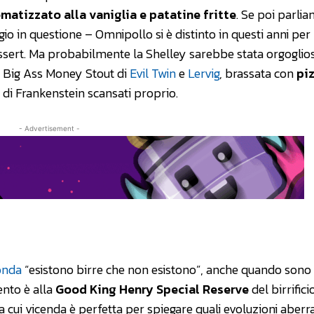
matizzato alla vaniglia e patatine fritte
. Se poi parlia
o in questione – Omnipollo si è distinto in questi anni per 
ssert. Ma probabilmente la Shelley sarebbe stata orgoglios
la Big Ass Money Stout di
Evil Twin
e
Lervig
, brassata con
pi
di Frankenstein scansati proprio.
- Advertisement -
onda
“esistono birre che non esistono”, anche quando sono
ento è alla
Good King Henry Special Reserve
del birrifici
a cui vicenda è perfetta per spiegare quali evoluzioni aberr