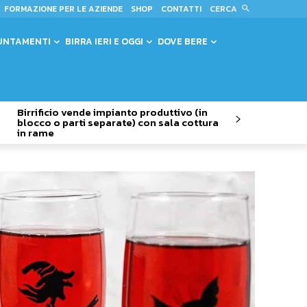
CERCA
FORMAZIONE PER LE AZIENDE
SHOP
CONTATTI
UNTAMENTI
BIRRA IERI E OGGI
DOVE BERE
Birrificio vende impianto produttivo (in
blocco o parti separate) con sala cottura
in rame