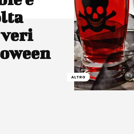
lta
 veri
loween
ALTRO
atsApp
Linkedin
X