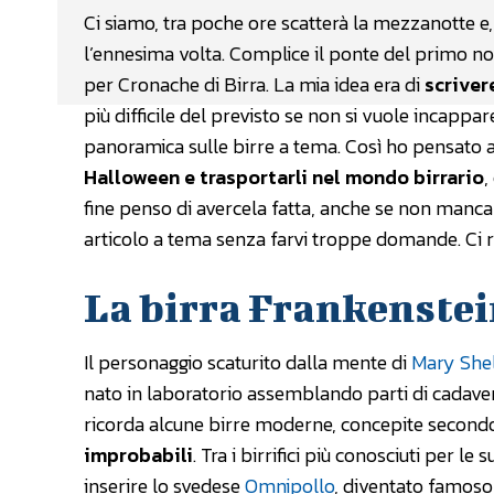
Ci siamo, tra poche ore scatterà la mezzanotte e,
l’ennesima volta. Complice il ponte del primo no
per Cronache di Birra. La mia idea era di
scriver
più difficile del previsto se non si vuole incappa
panoramica sulle birre a tema. Così ho pensato 
Halloween e trasportarli nel mondo birrario
,
fine penso di avercela fatta, anche se non mancan
articolo a tema senza farvi troppe domande. Ci 
La birra Frankenste
Il personaggio scaturito dalla mente di
Mary She
nato in laboratorio assemblando parti di cadaveri 
ricorda alcune birre moderne, concepite second
improbabili
. Tra i birrifici più conosciuti per 
inserire lo svedese
Omnipollo
, diventato famoso 