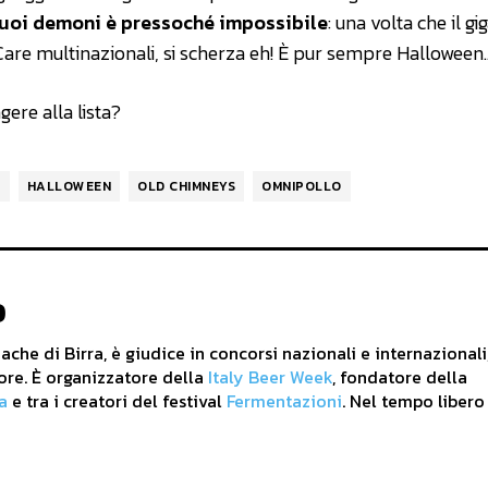
 suoi demoni è pressoché impossibile
: una volta che il gi
. Care multinazionali, si scherza eh! È pur sempre Halloween
ere alla lista?
E
HALLOWEEN
OLD CHIMNEYS
OMNIPOLLO
o
che di Birra, è giudice in concorsi nazionali e internazionali
ore. È organizzatore della
Italy Beer Week
, fondatore della
a
e tra i creatori del festival
Fermentazioni
. Nel tempo libero