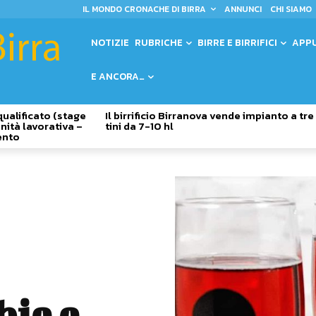
IL MONDO CRONACHE DI BIRRA
ANNUNCI
CHI SIAMO
NOTIZIE
RUBRICHE
BIRRE E BIRRIFICI
APP
E ANCORA…
qualificato (stage
Il birrificio Birranova vende impianto a tre
nità lavorativa –
tini da 7-10 hl
ento
bie e