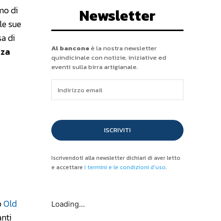
mo di
Newsletter
le sue
a di
Al bancone
è la nostra newsletter
zza
quindicinale con notizie, iniziative ed
eventi sulla birra artigianale.
ISCRIVITI
Iscrivendoti alla newsletter dichiari di aver letto
e accettare
i termini e le condizioni d'uso
.
o
Old
Loading...
anti