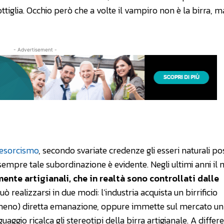
tiglia. Occhio però che a volte il vampiro non è la birra, ma 
- Advertisement -
’esorcismo
, secondo svariate credenze gli esseri naturali p
sempre tale subordinazione è evidente. Negli ultimi anni i
nte artigianali, che in realtà sono controllati dalle
ò realizzarsi in due modi: l’industria acquista un birrificio
 meno) diretta emanazione, oppure immette sul mercato un
uaggio ricalca gli stereotipi della birra artigianale. A differ