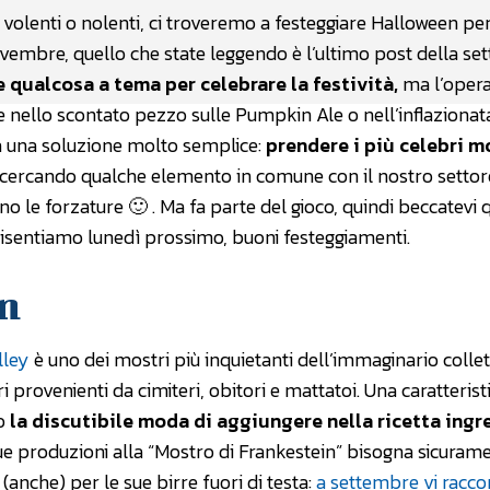
 volenti o nolenti, ci troveremo a festeggiare Halloween pe
vembre, quello che state leggendo è l’ultimo post della se
e qualcosa a tema per celebrare la festività,
ma l’opera
re nello scontato pezzo sulle Pumpkin Ale o nell’inflazionat
a una soluzione molto semplice:
prendere i più celebri mo
 cercando qualche elemento in comune con il nostro settore
o le forzature 🙂 . Ma fa parte del gioco, quindi beccatevi 
risentiamo lunedì prossimo, buoni festeggiamenti.
in
lley
è uno dei mostri più inquietanti dell’immaginario collet
provenienti da cimiteri, obitori e mattatoi. Una caratterist
o
la discutibile moda di aggiungere nella ricetta ingr
le sue produzioni alla “Mostro di Frankestein” bisogna sicuram
(anche) per le sue birre fuori di testa:
a settembre vi racco