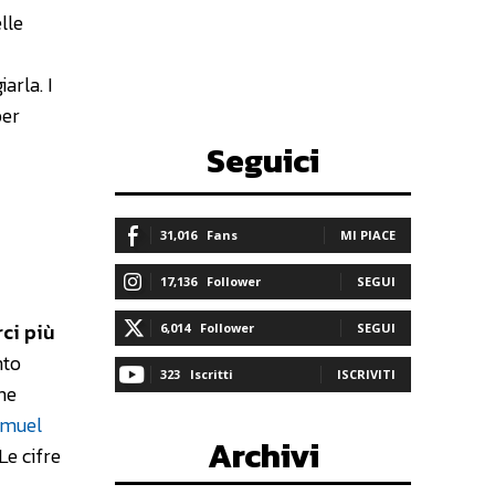
elle
arla. I
per
Seguici
31,016
Fans
MI PIACE
17,136
Follower
SEGUI
ci più
6,014
Follower
SEGUI
nto
323
Iscritti
ISCRIVITI
he
muel
Archivi
Le cifre