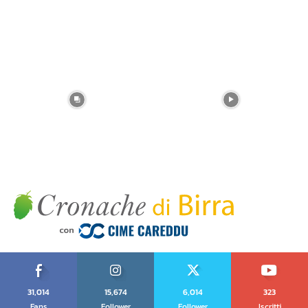
31,014
15,674
6,014
323
Fans
Follower
Follower
Iscritti