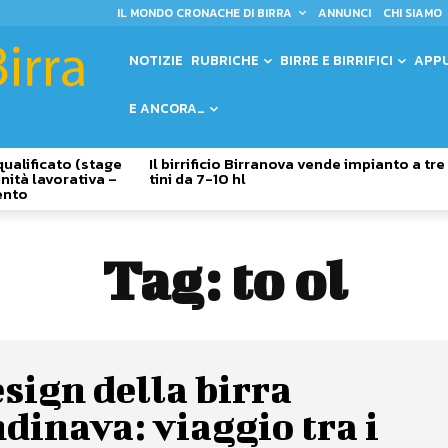
IL MONDO CRONACHE DI BIRRA
ANNUNCI
CHI SIAMO
NOTIZIE
RUBRICHE
BIRRE E BIRRIFICI
APP
E ANCORA…
qualificato (stage
Il birrificio Birranova vende impianto a tre
nità lavorativa –
tini da 7-10 hl
ento
Tag:
to ol
esign della birra
dinava: viaggio tra i