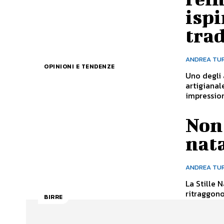
ispi
tra
ANDREA TU
OPINIONI E TENDENZE
Uno degli 
artigianal
impression
Non 
nata
ANDREA TU
La Stille 
ritraggono 
BIRRE