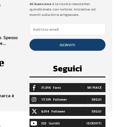
o
Al bancone
è la nostra newsletter
quindicinale con notizie, iniziative ed
eventi sulla birra artigianale.
o. Spesso
...
ISCRIVITI
e
Seguici
31,016
Fans
MI PIACE
marca è
17,139
Follower
SEGUI
6,014
Follower
SEGUI
e
323
Iscritti
ISCRIVITI