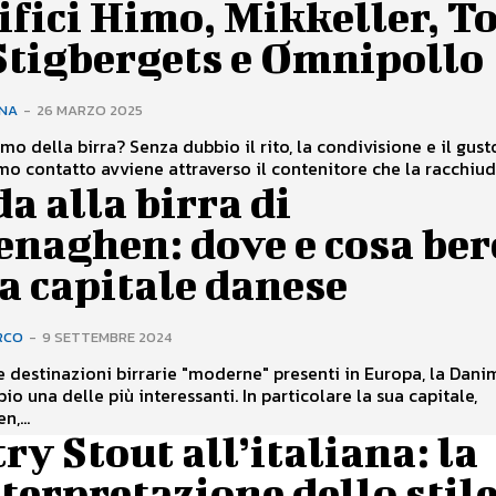
ifici Himo, Mikkeller, T
Stigbergets e Omnipollo
INA
-
26 MARZO 2025
o della birra? Senza dubbio il rito, la condivisione e il gust
imo contatto avviene attraverso il contenitore che la racchiude.
a alla birra di
enaghen: dove e cosa ber
a capitale danese
RCO
-
9 SETTEMBRE 2024
le destinazioni birrarie "moderne" presenti in Europa, la Dani
io una delle più interessanti. In particolare la sua capitale,
,...
ry Stout all’italiana: la
terpretazione dello stil