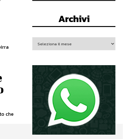
Archivi
irra
e
o
oto che