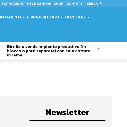
CERCA
FORMAZIONE PER LE AZIENDE
SHOP
CONTATTI
UNTAMENTI
BIRRA IERI E OGGI
DOVE BERE
Birrificio vende impianto produttivo (in
blocco o parti separate) con sala cottura
in rame
Newsletter