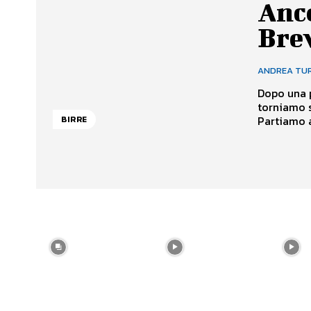
Anco
Brew
ANDREA TU
Dopo una p
torniamo s
Partiamo a
BIRRE