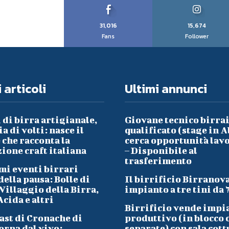
31,016
15,674
Fans
Follower
 articoli
Ultimi annunci
 di birra artigianale,
Giovane tecnico birra
a di volti: nasce il
qualificato (stage in A
che racconta la
cerca opportunità lav
ione craft italiana
– Disponibile al
trasferimento
mi eventi birrari
ella pausa: Bolle di
Il birrificio Birranov
Villaggio della Birra,
impianto a tre tini da 
cida e altri
Birrificio vende impi
ast di Cronache di
produttivo (in blocco 
orna dal vivo:
separate) con sala cott