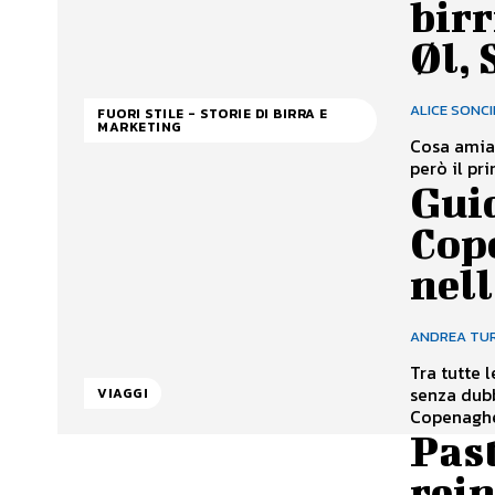
birr
Øl, 
ALICE SONC
FUORI STILE - STORIE DI BIRRA E
MARKETING
Cosa amiam
però il pr
Guid
Cop
nell
ANDREA TU
Tra tutte 
senza dubb
VIAGGI
Copenaghen
Past
rein