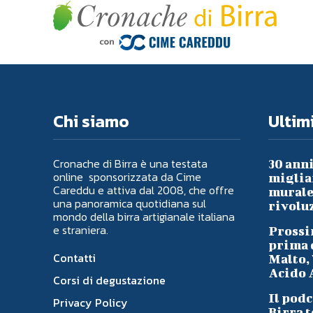
Chi siamo
Ultimi
Cronache di Birra è una testata
30 anni
online sponsorizzata da Cime
migliai
Careddu e attiva dal 2008, che offre
murale 
una panoramica quotidiana sul
rivoluz
mondo della birra artigianale italiana
e straniera.
Prossi
prima d
Contatti
Malto, 
Acido A
Corsi di degustazione
Il podc
Privacy Policy
Birra t