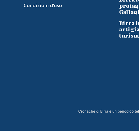
Condizioni d’uso
protag
Gallag
Birra i
artigi
turism
Cronache di Birra è un periodico t