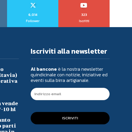
6,014
323
Follower
Iscritti
Iscriviti alla newsletter
Al bancone
è la nostra newsletter
io
quindicinale con notizie, iniziative ed
ltavia)
eventi sulla birra artigianale.
orativa
a vende
7-10 hl
ISCRIVITI
anto
o parti
ura in