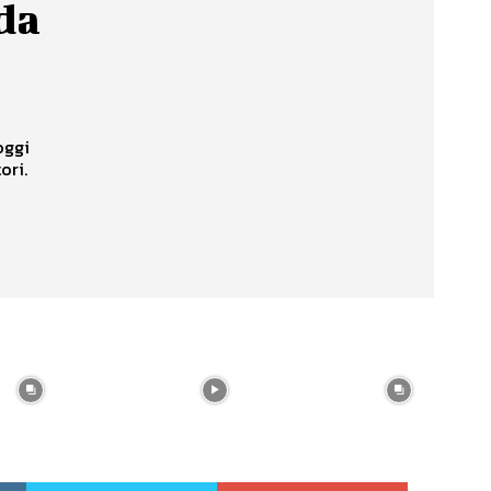
da
oggi
ori.