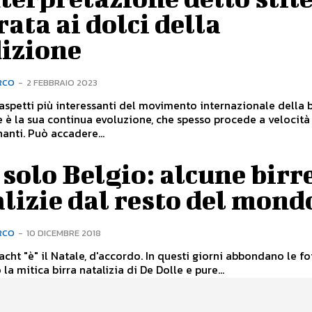
rata ai dolci della
dizione
RCO
-
2 FEBBRAIO 2023
aspetti più interessanti del movimento internazionale della b
e è la sua continua evoluzione, che spesso procede a velocità
anti. Può accadere...
solo Belgio: alcune birr
lizie dal resto del mond
RCO
-
10 DICEMBRE 2018
Nacht "è" il Natale, d'accordo. In questi giorni abbondano le f
la mitica birra natalizia di De Dolle e pure...