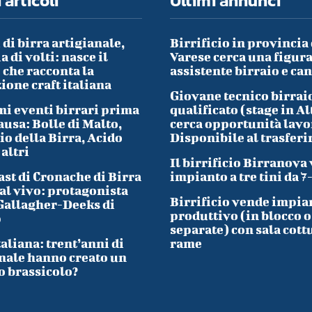
 articoli
Ultimi annunci
 di birra artigianale,
Birrificio in provincia 
a di volti: nasce il
Varese cerca una figura
che racconta la
assistente birraio e ca
ione craft italiana
Giovane tecnico birrai
i eventi birrari prima
qualificato (stage in Al
ausa: Bolle di Malto,
cerca opportunità lavo
io della Birra, Acido
Disponibile al trasfer
 altri
Il birrificio Birranova
ast di Cronache di Birra
impianto a tre tini da 7
al vivo: protagonista
Birrificio vende impia
Gallagher-Deeks di
produttivo (in blocco o
p
separate) con sala cott
taliana: trent’anni di
rame
nale hanno creato un
o brassicolo?