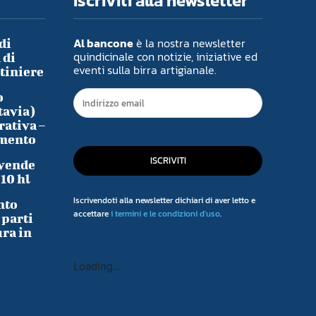
Iscriviti alla newsletter
Al bancone
è la nostra newsletter
di
quindicinale con notizie, iniziative ed
 di
eventi sulla birra artigianale.
ntiniere
o
tavia)
rativa –
imento
ISCRIVITI
 vende
-10 hl
Iscrivendoti alla newsletter dichiari di aver letto e
nto
accettare
i termini e le condizioni d'uso
.
 parti
ura in
Loading...