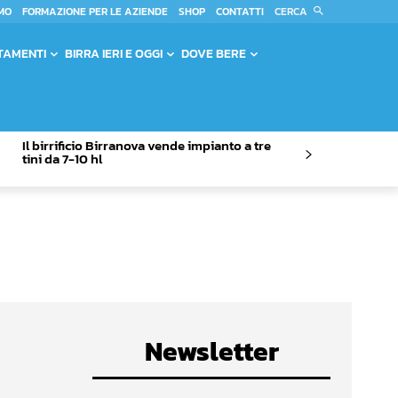
CERCA
MO
FORMAZIONE PER LE AZIENDE
SHOP
CONTATTI
TAMENTI
BIRRA IERI E OGGI
DOVE BERE
Il birrificio Birranova vende impianto a tre
tini da 7-10 hl
Newsletter