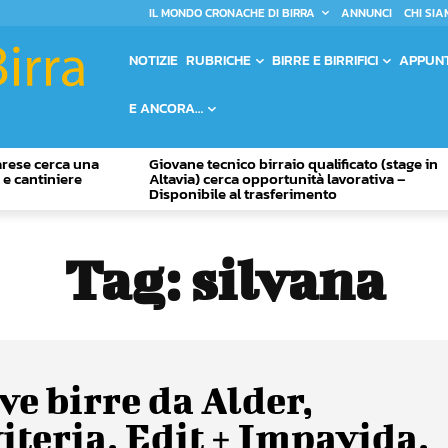
IL MONDO CRONACHE DI BIRRA
ANNUNCI
CHI SIA
NOTIZIE
RUBRICHE
BIRRE E BIRRIFICI
APPUN
E ANCORA…
Varese cerca una
Giovane tecnico birraio qualificato (stage in
o e cantiniere
Altavia) cerca opportunità lavorativa –
Disponibile al trasferimento
Tag:
silvana
e birre da Alder,
iteria, Edit + Impavida,