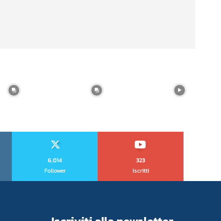
6,014
323
Follower
Iscritti