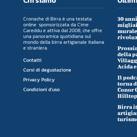
Chi siamo
Ultimi
Cronache di Birra è una testata
30 anni
online sponsorizzata da Cime
migliai
Careddu e attiva dal 2008, che offre
murale 
una panoramica quotidiana sul
rivoluz
mondo della birra artigianale italiana
e straniera.
Prossim
della p
Contatti
Villagg
Acida e
Corsi di degustazione
Il podc
Privacy Policy
torna d
Condizioni d’uso
Conor 
Hillto
Birra i
artigia
turism