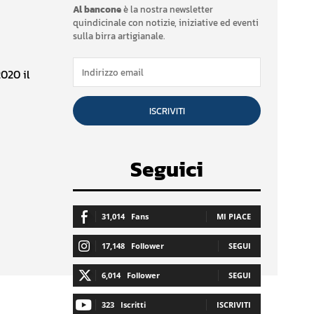
Al bancone
è la nostra newsletter
quindicinale con notizie, iniziative ed eventi
sulla birra artigianale.
2020 il
ISCRIVITI
Seguici
31,014
Fans
MI PIACE
17,148
Follower
SEGUI
6,014
Follower
SEGUI
323
Iscritti
ISCRIVITI