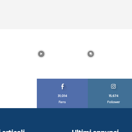
31,014
15,674
Fans
Follower