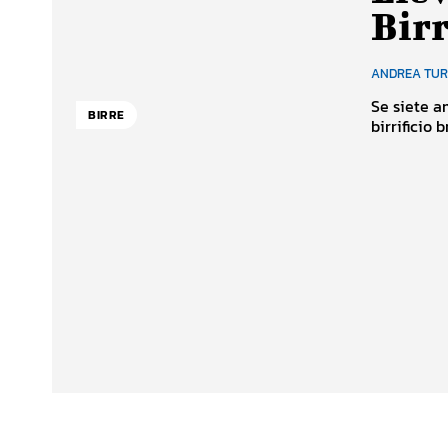
Birr
ANDREA TU
Se siete a
BIRRE
birrificio 